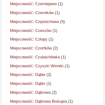
Miejscowość: Czerniejewo
(1)
Miejscowość: Czerników
(1)
Miejscowość: Częstochowa
(5)
Miejscowość: Czeszów
(1)
Miejscowość: Człopy
(1)
Miejscowość: Czortków
(2)
Miejscowość: Czubachówka
(1)
Miejscowość: Czyszki Winniki
(1)
Miejscowość: Dąbie
(2)
Miejscowość: Dąbki
(1)
Miejscowość: Dąbrowa
(2)
Miejscowość: Dąbrowa Biskupia
(1)