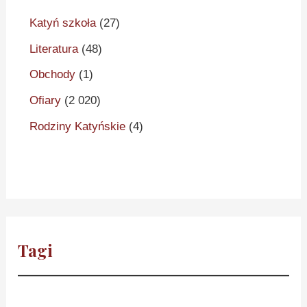
Katyń szkoła
(27)
Literatura
(48)
Obchody
(1)
Ofiary
(2 020)
Rodziny Katyńskie
(4)
Tagi