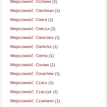
Miejscowość: Cichowo
(1)
Miejscowość: Ciechman
(1)
Miejscowość: Cielce
(1)
Miejscowość: Cielcza
(2)
Miejscowość: Ciencisko
(1)
Miejscowość: Cierlicko
(1)
Miejscowość: Cierno
(1)
Miejscowość: Cisowo
(1)
Miejscowość: Ćmachów
(1)
Miejscowość: Czacz
(1)
Miejscowość: Czaczyk
(1)
Miejscowość: Czamanin
(1)