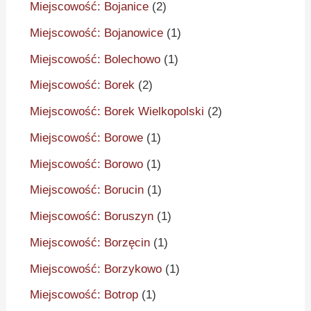
Miejscowość: Bojanice
(2)
Miejscowość: Bojanowice
(1)
Miejscowość: Bolechowo
(1)
Miejscowość: Borek
(2)
Miejscowość: Borek Wielkopolski
(2)
Miejscowość: Borowe
(1)
Miejscowość: Borowo
(1)
Miejscowość: Borucin
(1)
Miejscowość: Boruszyn
(1)
Miejscowość: Borzęcin
(1)
Miejscowość: Borzykowo
(1)
Miejscowość: Botrop
(1)