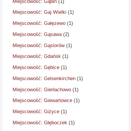
Miejscowość: Gąbin
(1)
Miejscowość: Gaj Wielki
(1)
Miejscowość: Gałęzewo
(1)
Miejscowość: Gąsawa
(2)
Miejscowość: Gąsiorów
(1)
Miejscowość: Gdańsk
(1)
Miejscowość: Gębice
(1)
Miejscowość: Gelsenkirchen
(1)
Miejscowość: Gierłachowo
(1)
Miejscowość: Giewartowce
(1)
Miejscowość: Giżyce
(1)
Miejscowość: Głęboczek
(1)