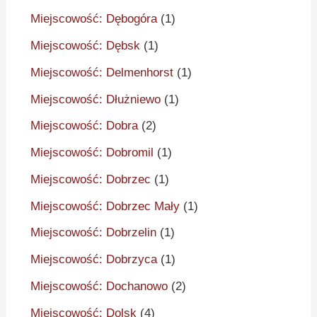
Miejscowość: Dębogóra
(1)
Miejscowość: Dębsk
(1)
Miejscowość: Delmenhorst
(1)
Miejscowość: Dłużniewo
(1)
Miejscowość: Dobra
(2)
Miejscowość: Dobromil
(1)
Miejscowość: Dobrzec
(1)
Miejscowość: Dobrzec Mały
(1)
Miejscowość: Dobrzelin
(1)
Miejscowość: Dobrzyca
(1)
Miejscowość: Dochanowo
(2)
Miejscowość: Dolsk
(4)