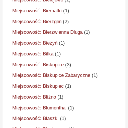
Miejscowość: Biernatki
(1)
Miejscowość: Bierzglin
(2)
Miejscowość: Bierzwienna Długa
(1)
Miejscowość: Bieżyń
(1)
Miejscowość: Biłka
(1)
Miejscowość: Biskupice
(3)
Miejscowość: Biskupice Zabaryczne
(1)
Miejscowość: Biskupiec
(1)
Miejscowość: Bliżno
(1)
Miejscowość: Blumenthal
(1)
Miejscowość: Błaszki
(1)