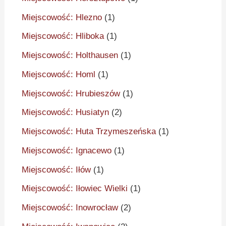
Miejscowość: Hlezno
(1)
Miejscowość: Hliboka
(1)
Miejscowość: Holthausen
(1)
Miejscowość: Homl
(1)
Miejscowość: Hrubieszów
(1)
Miejscowość: Husiatyn
(2)
Miejscowość: Huta Trzymeszeńska
(1)
Miejscowość: Ignacewo
(1)
Miejscowość: Iłów
(1)
Miejscowość: Iłowiec Wielki
(1)
Miejscowość: Inowrocław
(2)