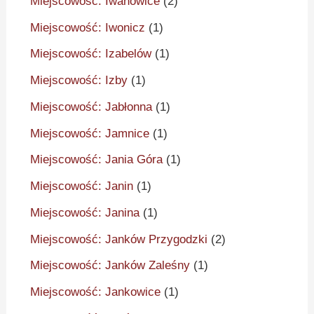
Miejscowość: Iwanowice
(2)
Miejscowość: Iwonicz
(1)
Miejscowość: Izabelów
(1)
Miejscowość: Izby
(1)
Miejscowość: Jabłonna
(1)
Miejscowość: Jamnice
(1)
Miejscowość: Jania Góra
(1)
Miejscowość: Janin
(1)
Miejscowość: Janina
(1)
Miejscowość: Janków Przygodzki
(2)
Miejscowość: Janków Zaleśny
(1)
Miejscowość: Jankowice
(1)