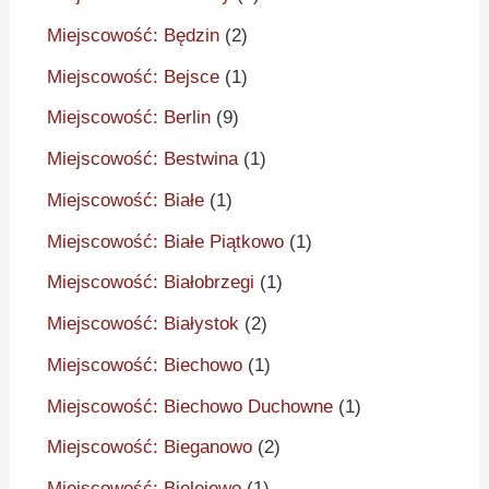
Miejscowość: Będzin
(2)
Miejscowość: Bejsce
(1)
Miejscowość: Berlin
(9)
Miejscowość: Bestwina
(1)
Miejscowość: Białe
(1)
Miejscowość: Białe Piątkowo
(1)
Miejscowość: Białobrzegi
(1)
Miejscowość: Białystok
(2)
Miejscowość: Biechowo
(1)
Miejscowość: Biechowo Duchowne
(1)
Miejscowość: Bieganowo
(2)
Miejscowość: Bielejewo
(1)