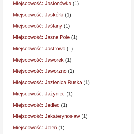
Miejscowość: Jasionówka
(1)
Miejscowość: Jaskółki
(1)
Miejscowość: Jaślany
(1)
Miejscowość: Jasne Pole
(1)
Miejscowość: Jastrowo
(1)
Miejscowość: Jaworek
(1)
Miejscowość: Jaworzno
(1)
Miejscowość: Jazienica Ruska
(1)
Miejscowość: Jażyniec
(1)
Miejscowość: Jedlec
(1)
Miejscowość: Jekaterynosław
(1)
Miejscowość: Jeleń
(1)