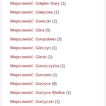
Miejscowość: Gołębin Stary
(1)
Miejscowość: Gołęszew
(1)
Miejscowość: Goniczki
(1)
Miejscowość: Góra
(5)
Miejscowość: Gorazdowo
(3)
Miejscowość: Górczyn
(1)
Miejscowość: Górsk
(1)
Miejscowość: Gorszczyźna
(1)
Miejscowość: Gorzewo
(1)
Miejscowość: Gorzyce
(8)
Miejscowość: Gorzyce Wielkie
(1)
Miejscowość: Gorzyczki
(1)