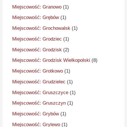
Miejscowość: Granowo
(1)
Miejscowość: Grębów
(1)
Miejscowość: Grochowalsk
(1)
Miejscowość: Grodziec
(1)
Miejscowość: Grodzisk
(2)
Miejscowość: Grodzisk Wielkopolski
(8)
Miejscowość: Grotkowo
(1)
Miejscowość: Grudzielec
(1)
Miejscowość: Gruszczyce
(1)
Miejscowość: Gruszczyn
(1)
Miejscowość: Grybów
(1)
Miejscowość: Grylewo
(1)