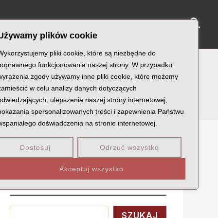
Sear
NY KATYŃSKIE
KU PAMIĘCI
KONTAKT
Używamy plików cookie
Wykorzystujemy pliki cookie, które są niezbędne do
poprawnego funkcjonowania naszej strony. W przypadku
wyrażenia zgody używamy inne pliki cookie, które możemy
zamieścić w celu analizy danych dotyczących
odwiedzających, ulepszenia naszej strony internetowej,
pokazania spersonalizowanych treści i zapewnienia Państwu
wspaniałego doświadczenia na stronie internetowej.
Dostosuj
Odrzuć wszystko
Szukaj
Akceptuj wszystko
Wyszukaj
SZUKAJ