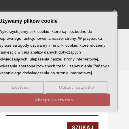
Sear
NY KATYŃSKIE
KU PAMIĘCI
KONTAKT
Używamy plików cookie
Wykorzystujemy pliki cookie, które są niezbędne do
poprawnego funkcjonowania naszej strony. W przypadku
wyrażenia zgody używamy inne pliki cookie, które możemy
zamieścić w celu analizy danych dotyczących
odwiedzających, ulepszenia naszej strony internetowej,
pokazania spersonalizowanych treści i zapewnienia Państwu
wspaniałego doświadczenia na stronie internetowej.
Dostosuj
Odrzuć wszystko
Szukaj
Akceptuj wszystko
Wyszukaj
SZUKAJ