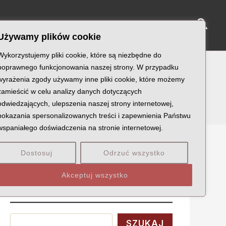
Sear
NY KATYŃSKIE
KU PAMIĘCI
KONTAKT
Używamy plików cookie
Wykorzystujemy pliki cookie, które są niezbędne do
poprawnego funkcjonowania naszej strony. W przypadku
wyrażenia zgody używamy inne pliki cookie, które możemy
zamieścić w celu analizy danych dotyczących
odwiedzających, ulepszenia naszej strony internetowej,
pokazania spersonalizowanych treści i zapewnienia Państwu
wspaniałego doświadczenia na stronie internetowej.
Dostosuj
Odrzuć wszystko
Szukaj
Akceptuj wszystko
Wyszukaj
SZUKAJ