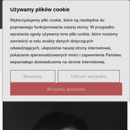
Szukaj
Skip
MA
Używamy plików cookie
to
ME
content
Wykorzystujemy pliki cookie, które są niezbędne do
poprawnego funkcjonowania naszej strony. W przypadku
wyrażenia zgody używamy inne pliki cookie, które możemy
zamieścić w celu analizy danych dotyczących
Miejscowość: Buk
odwiedzających, ulepszenia naszej strony internetowej,
pokazania spersonalizowanych treści i zapewnienia Państwu
wspaniałego doświadczenia na stronie internetowej.
Dostosuj
Odrzuć wszystko
D
G
K
M
Akceptuj wszystko