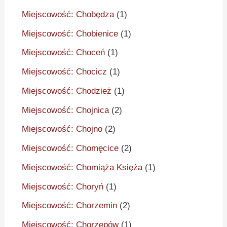
Miejscowość: Chobędza
(1)
Miejscowość: Chobienice
(1)
Miejscowość: Choceń
(1)
Miejscowość: Chocicz
(1)
Miejscowość: Chodzież
(1)
Miejscowość: Chojnica
(2)
Miejscowość: Chojno
(2)
Miejscowość: Chomęcice
(2)
Miejscowość: Chomiąża Księża
(1)
Miejscowość: Choryń
(1)
Miejscowość: Chorzemin
(2)
Miejscowość: Chorzępów
(1)