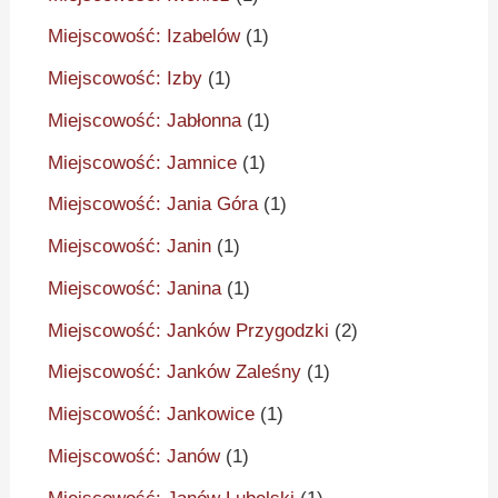
Miejscowość: Izabelów
(1)
Miejscowość: Izby
(1)
Miejscowość: Jabłonna
(1)
Miejscowość: Jamnice
(1)
Miejscowość: Jania Góra
(1)
Miejscowość: Janin
(1)
Miejscowość: Janina
(1)
Miejscowość: Janków Przygodzki
(2)
Miejscowość: Janków Zaleśny
(1)
Miejscowość: Jankowice
(1)
Miejscowość: Janów
(1)