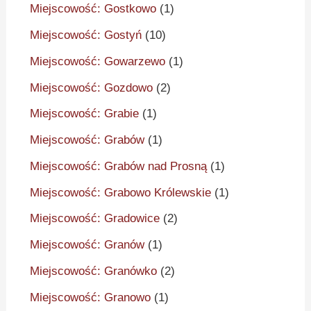
Miejscowość: Gostkowo
(1)
Miejscowość: Gostyń
(10)
Miejscowość: Gowarzewo
(1)
Miejscowość: Gozdowo
(2)
Miejscowość: Grabie
(1)
Miejscowość: Grabów
(1)
Miejscowość: Grabów nad Prosną
(1)
Miejscowość: Grabowo Królewskie
(1)
Miejscowość: Gradowice
(2)
Miejscowość: Granów
(1)
Miejscowość: Granówko
(2)
Miejscowość: Granowo
(1)