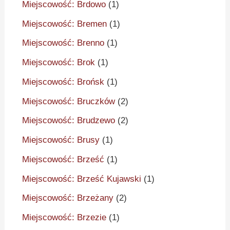
Miejscowość: Brdowo
(1)
Miejscowość: Bremen
(1)
Miejscowość: Brenno
(1)
Miejscowość: Brok
(1)
Miejscowość: Brońsk
(1)
Miejscowość: Bruczków
(2)
Miejscowość: Brudzewo
(2)
Miejscowość: Brusy
(1)
Miejscowość: Brześć
(1)
Miejscowość: Brześć Kujawski
(1)
Miejscowość: Brzeżany
(2)
Miejscowość: Brzezie
(1)