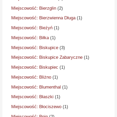
Miejscowość: Bierzglin
(2)
Miejscowość: Bierzwienna Długa
(1)
Miejscowość: Bieżyń
(1)
Miejscowość: Biłka
(1)
Miejscowość: Biskupice
(3)
Miejscowość: Biskupice Zabaryczne
(1)
Miejscowość: Biskupiec
(1)
Miejscowość: Bliżno
(1)
Miejscowość: Blumenthal
(1)
Miejscowość: Błaszki
(1)
Miejscowość: Błociszewo
(1)
Miejscowość: Bnin
(2)