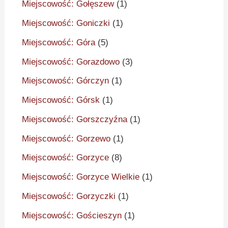
Miejscowość: Gołęszew
(1)
Miejscowość: Goniczki
(1)
Miejscowość: Góra
(5)
Miejscowość: Gorazdowo
(3)
Miejscowość: Górczyn
(1)
Miejscowość: Górsk
(1)
Miejscowość: Gorszczyźna
(1)
Miejscowość: Gorzewo
(1)
Miejscowość: Gorzyce
(8)
Miejscowość: Gorzyce Wielkie
(1)
Miejscowość: Gorzyczki
(1)
Miejscowość: Gościeszyn
(1)