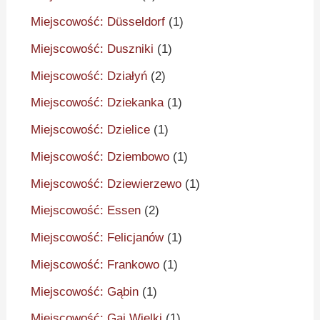
Miejscowość: Düsseldorf
(1)
Miejscowość: Duszniki
(1)
Miejscowość: Działyń
(2)
Miejscowość: Dziekanka
(1)
Miejscowość: Dzielice
(1)
Miejscowość: Dziembowo
(1)
Miejscowość: Dziewierzewo
(1)
Miejscowość: Essen
(2)
Miejscowość: Felicjanów
(1)
Miejscowość: Frankowo
(1)
Miejscowość: Gąbin
(1)
Miejscowość: Gaj Wielki
(1)