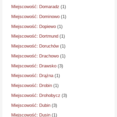
Miejscowość: Domaradz
(1)
Miejscowość: Dominowo
(1)
Miejscowość: Dopiewo
(1)
Miejscowość: Dortmund
(1)
Miejscowość: Doruchów
(1)
Miejscowość: Drachowo
(1)
Miejscowość: Drawsko
(3)
Miejscowość: Drążna
(1)
Miejscowość: Drobin
(1)
Miejscowość: Drohobycz
(3)
Miejscowość: Dubin
(3)
Miejscowość: Dusin
(1)