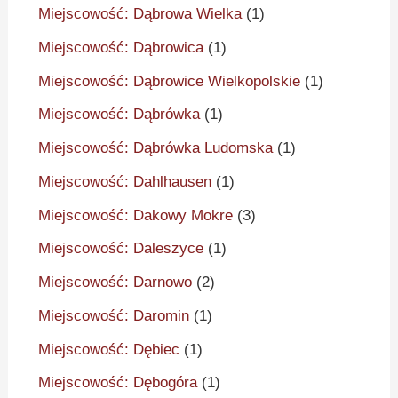
Miejscowość: Dąbrowa Wielka
(1)
Miejscowość: Dąbrowica
(1)
Miejscowość: Dąbrowice Wielkopolskie
(1)
Miejscowość: Dąbrówka
(1)
Miejscowość: Dąbrówka Ludomska
(1)
Miejscowość: Dahlhausen
(1)
Miejscowość: Dakowy Mokre
(3)
Miejscowość: Daleszyce
(1)
Miejscowość: Darnowo
(2)
Miejscowość: Daromin
(1)
Miejscowość: Dębiec
(1)
Miejscowość: Dębogóra
(1)