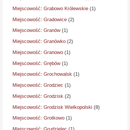
Miejscowość: Grabowo Królewskie
(1)
Miejscowość: Gradowice
(2)
Miejscowość: Granów
(1)
Miejscowość: Granówko
(2)
Miejscowość: Granowo
(1)
Miejscowość: Grębów
(1)
Miejscowość: Grochowalsk
(1)
Miejscowość: Grodziec
(1)
Miejscowość: Grodzisk
(2)
Miejscowość: Grodzisk Wielkopolski
(8)
Miejscowość: Grotkowo
(1)
Miejscowość: Grudzielec
(1)