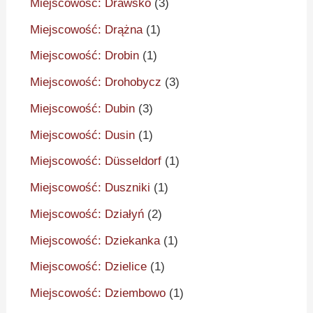
Miejscowość: Drawsko
(3)
Miejscowość: Drążna
(1)
Miejscowość: Drobin
(1)
Miejscowość: Drohobycz
(3)
Miejscowość: Dubin
(3)
Miejscowość: Dusin
(1)
Miejscowość: Düsseldorf
(1)
Miejscowość: Duszniki
(1)
Miejscowość: Działyń
(2)
Miejscowość: Dziekanka
(1)
Miejscowość: Dzielice
(1)
Miejscowość: Dziembowo
(1)