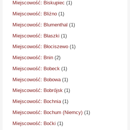
Miejscowość: Biskupiec
(1)
Miejscowość: Bliżno
(1)
Miejscowość: Blumenthal
(1)
Miejscowość: Błaszki
(1)
Miejscowość: Błociszewo
(1)
Miejscowość: Bnin
(2)
Miejscowość: Bobeck
(1)
Miejscowość: Bobowa
(1)
Miejscowość: Bobrójsk
(1)
Miejscowość: Bochnia
(1)
Miejscowość: Bochum (Niemcy)
(1)
Miejscowość: Boćki
(1)