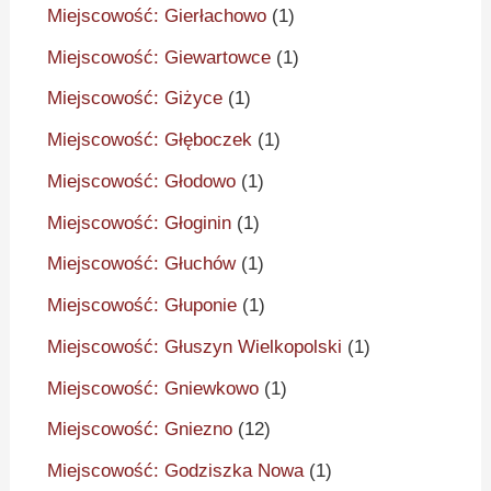
Miejscowość: Gierłachowo
(1)
Miejscowość: Giewartowce
(1)
Miejscowość: Giżyce
(1)
Miejscowość: Głęboczek
(1)
Miejscowość: Głodowo
(1)
Miejscowość: Głoginin
(1)
Miejscowość: Głuchów
(1)
Miejscowość: Głuponie
(1)
Miejscowość: Głuszyn Wielkopolski
(1)
Miejscowość: Gniewkowo
(1)
Miejscowość: Gniezno
(12)
Miejscowość: Godziszka Nowa
(1)