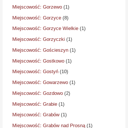
Miejscowość: Gorzewo
(1)
Miejscowość: Gorzyce
(8)
Miejscowość: Gorzyce Wielkie
(1)
Miejscowość: Gorzyczki
(1)
Miejscowość: Gościeszyn
(1)
Miejscowość: Gostkowo
(1)
Miejscowość: Gostyń
(10)
Miejscowość: Gowarzewo
(1)
Miejscowość: Gozdowo
(2)
Miejscowość: Grabie
(1)
Miejscowość: Grabów
(1)
Miejscowość: Grabów nad Prosną
(1)