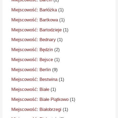
Miejscowość: Barłóżka
(1)
Miejscowość: Bartkowa
(1)
Miejscowość: Bartodzieje
(1)
Miejscowość: Bednary
(1)
Miejscowość: Będzin
(2)
Miejscowość: Bejsce
(1)
Miejscowość: Berlin
(9)
Miejscowość: Bestwina
(1)
Miejscowość: Białe
(1)
Miejscowość: Białe Piątkowo
(1)
Miejscowość: Białobrzegi
(1)