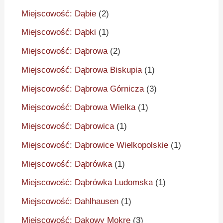
Miejscowość: Dąbie
(2)
Miejscowość: Dąbki
(1)
Miejscowość: Dąbrowa
(2)
Miejscowość: Dąbrowa Biskupia
(1)
Miejscowość: Dąbrowa Górnicza
(3)
Miejscowość: Dąbrowa Wielka
(1)
Miejscowość: Dąbrowica
(1)
Miejscowość: Dąbrowice Wielkopolskie
(1)
Miejscowość: Dąbrówka
(1)
Miejscowość: Dąbrówka Ludomska
(1)
Miejscowość: Dahlhausen
(1)
Miejscowość: Dakowy Mokre
(3)