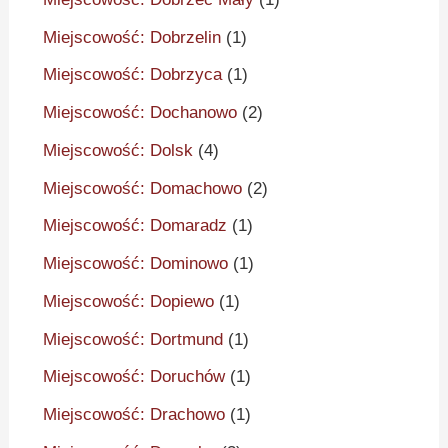
Miejscowość: Dobrzelin
(1)
Miejscowość: Dobrzyca
(1)
Miejscowość: Dochanowo
(2)
Miejscowość: Dolsk
(4)
Miejscowość: Domachowo
(2)
Miejscowość: Domaradz
(1)
Miejscowość: Dominowo
(1)
Miejscowość: Dopiewo
(1)
Miejscowość: Dortmund
(1)
Miejscowość: Doruchów
(1)
Miejscowość: Drachowo
(1)