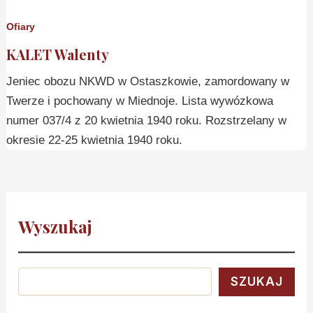
Ofiary
KALET Walenty
Jeniec obozu NKWD w Ostaszkowie, zamordowany w
Twerze i pochowany w Miednoje. Lista wywózkowa
numer 037/4 z 20 kwietnia 1940 roku. Rozstrzelany w
okresie 22-25 kwietnia 1940 roku.
Wyszukaj
SZUKAJ