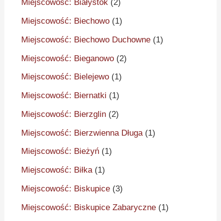
Miejscowość: Białystok
(2)
Miejscowość: Biechowo
(1)
Miejscowość: Biechowo Duchowne
(1)
Miejscowość: Bieganowo
(2)
Miejscowość: Bielejewo
(1)
Miejscowość: Biernatki
(1)
Miejscowość: Bierzglin
(2)
Miejscowość: Bierzwienna Długa
(1)
Miejscowość: Bieżyń
(1)
Miejscowość: Biłka
(1)
Miejscowość: Biskupice
(3)
Miejscowość: Biskupice Zabaryczne
(1)