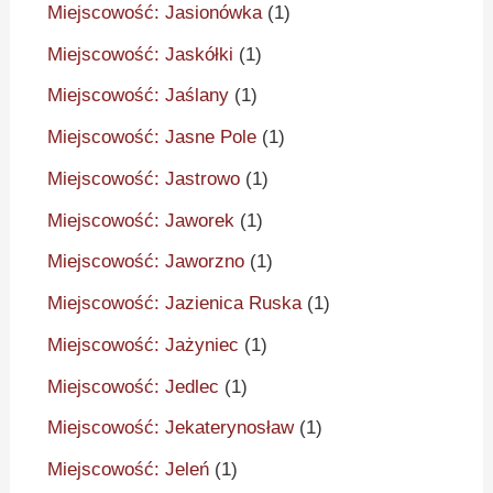
Miejscowość: Jasionówka
(1)
Miejscowość: Jaskółki
(1)
Miejscowość: Jaślany
(1)
Miejscowość: Jasne Pole
(1)
Miejscowość: Jastrowo
(1)
Miejscowość: Jaworek
(1)
Miejscowość: Jaworzno
(1)
Miejscowość: Jazienica Ruska
(1)
Miejscowość: Jażyniec
(1)
Miejscowość: Jedlec
(1)
Miejscowość: Jekaterynosław
(1)
Miejscowość: Jeleń
(1)