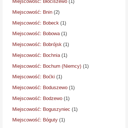
Miejscowość: Błociszewo
(1)
Miejscowość: Bnin
(2)
Miejscowość: Bobeck
(1)
Miejscowość: Bobowa
(1)
Miejscowość: Bobrójsk
(1)
Miejscowość: Bochnia
(1)
Miejscowość: Bochum (Niemcy)
(1)
Miejscowość: Boćki
(1)
Miejscowość: Boduszewo
(1)
Miejscowość: Bodzewo
(1)
Miejscowość: Boguszyniec
(1)
Miejscowość: Bóguty
(1)