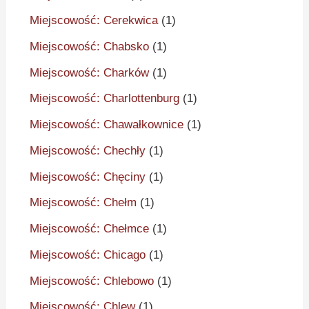
Miejscowość: Cerekwica
(1)
Miejscowość: Chabsko
(1)
Miejscowość: Charków
(1)
Miejscowość: Charlottenburg
(1)
Miejscowość: Chawałkownice
(1)
Miejscowość: Chechły
(1)
Miejscowość: Chęciny
(1)
Miejscowość: Chełm
(1)
Miejscowość: Chełmce
(1)
Miejscowość: Chicago
(1)
Miejscowość: Chlebowo
(1)
Miejscowość: Chlew
(1)