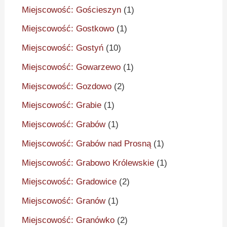
Miejscowość: Gościeszyn
(1)
Miejscowość: Gostkowo
(1)
Miejscowość: Gostyń
(10)
Miejscowość: Gowarzewo
(1)
Miejscowość: Gozdowo
(2)
Miejscowość: Grabie
(1)
Miejscowość: Grabów
(1)
Miejscowość: Grabów nad Prosną
(1)
Miejscowość: Grabowo Królewskie
(1)
Miejscowość: Gradowice
(2)
Miejscowość: Granów
(1)
Miejscowość: Granówko
(2)