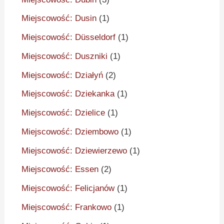
Miejscowość: Dusin
(1)
Miejscowość: Düsseldorf
(1)
Miejscowość: Duszniki
(1)
Miejscowość: Działyń
(2)
Miejscowość: Dziekanka
(1)
Miejscowość: Dzielice
(1)
Miejscowość: Dziembowo
(1)
Miejscowość: Dziewierzewo
(1)
Miejscowość: Essen
(2)
Miejscowość: Felicjanów
(1)
Miejscowość: Frankowo
(1)