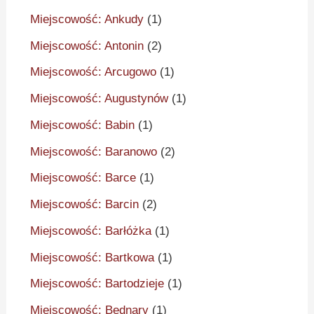
Miejscowość: Ankudy
(1)
Miejscowość: Antonin
(2)
Miejscowość: Arcugowo
(1)
Miejscowość: Augustynów
(1)
Miejscowość: Babin
(1)
Miejscowość: Baranowo
(2)
Miejscowość: Barce
(1)
Miejscowość: Barcin
(2)
Miejscowość: Barłóżka
(1)
Miejscowość: Bartkowa
(1)
Miejscowość: Bartodzieje
(1)
Miejscowość: Bednary
(1)