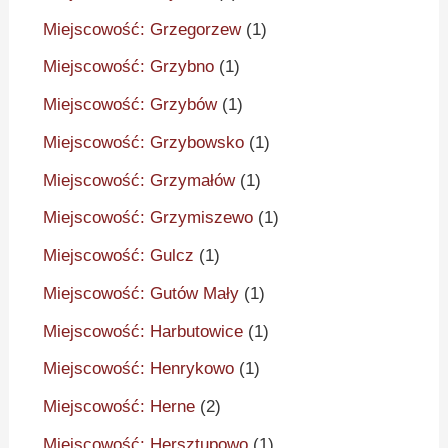
Miejscowość: Grzegorzew
(1)
Miejscowość: Grzybno
(1)
Miejscowość: Grzybów
(1)
Miejscowość: Grzybowsko
(1)
Miejscowość: Grzymałów
(1)
Miejscowość: Grzymiszewo
(1)
Miejscowość: Gulcz
(1)
Miejscowość: Gutów Mały
(1)
Miejscowość: Harbutowice
(1)
Miejscowość: Henrykowo
(1)
Miejscowość: Herne
(2)
Miejscowość: Hersztupowo
(1)