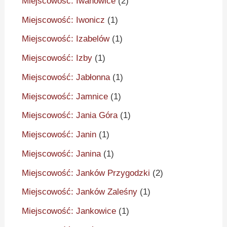
Miejscowość: Iwanowice
(2)
Miejscowość: Iwonicz
(1)
Miejscowość: Izabelów
(1)
Miejscowość: Izby
(1)
Miejscowość: Jabłonna
(1)
Miejscowość: Jamnice
(1)
Miejscowość: Jania Góra
(1)
Miejscowość: Janin
(1)
Miejscowość: Janina
(1)
Miejscowość: Janków Przygodzki
(2)
Miejscowość: Janków Zaleśny
(1)
Miejscowość: Jankowice
(1)