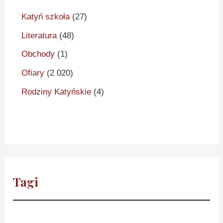
Katyń szkoła
(27)
Literatura
(48)
Obchody
(1)
Ofiary
(2 020)
Rodziny Katyńskie
(4)
Tagi