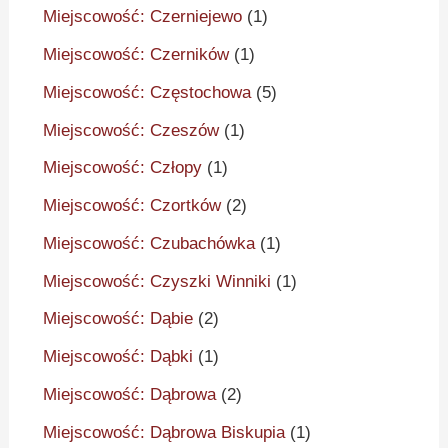
Miejscowość: Czerniejewo
(1)
Miejscowość: Czerników
(1)
Miejscowość: Częstochowa
(5)
Miejscowość: Czeszów
(1)
Miejscowość: Człopy
(1)
Miejscowość: Czortków
(2)
Miejscowość: Czubachówka
(1)
Miejscowość: Czyszki Winniki
(1)
Miejscowość: Dąbie
(2)
Miejscowość: Dąbki
(1)
Miejscowość: Dąbrowa
(2)
Miejscowość: Dąbrowa Biskupia
(1)