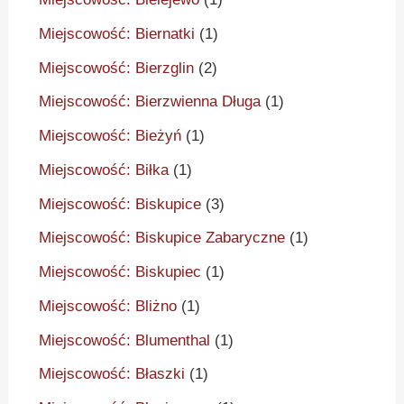
Miejscowość: Biernatki
(1)
Miejscowość: Bierzglin
(2)
Miejscowość: Bierzwienna Długa
(1)
Miejscowość: Bieżyń
(1)
Miejscowość: Biłka
(1)
Miejscowość: Biskupice
(3)
Miejscowość: Biskupice Zabaryczne
(1)
Miejscowość: Biskupiec
(1)
Miejscowość: Bliżno
(1)
Miejscowość: Blumenthal
(1)
Miejscowość: Błaszki
(1)