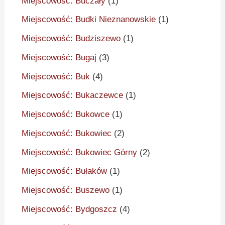
Miejscowość: Buczały
(1)
Miejscowość: Budki Nieznanowskie
(1)
Miejscowość: Budziszewo
(1)
Miejscowość: Bugaj
(3)
Miejscowość: Buk
(4)
Miejscowość: Bukaczewce
(1)
Miejscowość: Bukowce
(1)
Miejscowość: Bukowiec
(2)
Miejscowość: Bukowiec Górny
(2)
Miejscowość: Bułaków
(1)
Miejscowość: Buszewo
(1)
Miejscowość: Bydgoszcz
(4)