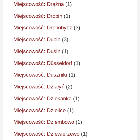
Miejscowość: Drążna
(1)
Miejscowość: Drobin
(1)
Miejscowość: Drohobycz
(3)
Miejscowość: Dubin
(3)
Miejscowość: Dusin
(1)
Miejscowość: Düsseldorf
(1)
Miejscowość: Duszniki
(1)
Miejscowość: Działyń
(2)
Miejscowość: Dziekanka
(1)
Miejscowość: Dzielice
(1)
Miejscowość: Dziembowo
(1)
Miejscowość: Dziewierzewo
(1)