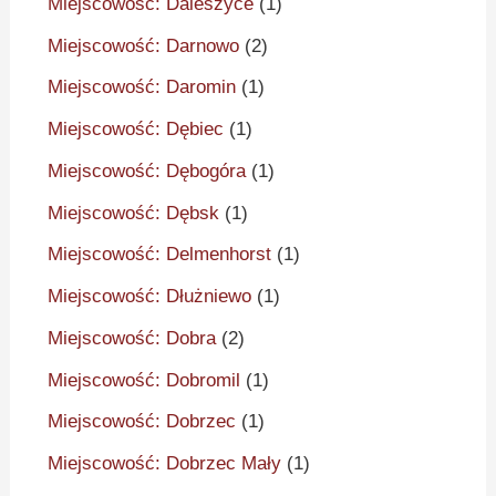
Miejscowość: Daleszyce
(1)
Miejscowość: Darnowo
(2)
Miejscowość: Daromin
(1)
Miejscowość: Dębiec
(1)
Miejscowość: Dębogóra
(1)
Miejscowość: Dębsk
(1)
Miejscowość: Delmenhorst
(1)
Miejscowość: Dłużniewo
(1)
Miejscowość: Dobra
(2)
Miejscowość: Dobromil
(1)
Miejscowość: Dobrzec
(1)
Miejscowość: Dobrzec Mały
(1)