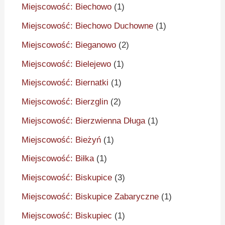
Miejscowość: Biechowo
(1)
Miejscowość: Biechowo Duchowne
(1)
Miejscowość: Bieganowo
(2)
Miejscowość: Bielejewo
(1)
Miejscowość: Biernatki
(1)
Miejscowość: Bierzglin
(2)
Miejscowość: Bierzwienna Długa
(1)
Miejscowość: Bieżyń
(1)
Miejscowość: Biłka
(1)
Miejscowość: Biskupice
(3)
Miejscowość: Biskupice Zabaryczne
(1)
Miejscowość: Biskupiec
(1)