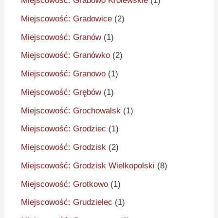
Miejscowość: Grabowo Królewskie
(1)
Miejscowość: Gradowice
(2)
Miejscowość: Granów
(1)
Miejscowość: Granówko
(2)
Miejscowość: Granowo
(1)
Miejscowość: Grębów
(1)
Miejscowość: Grochowalsk
(1)
Miejscowość: Grodziec
(1)
Miejscowość: Grodzisk
(2)
Miejscowość: Grodzisk Wielkopolski
(8)
Miejscowość: Grotkowo
(1)
Miejscowość: Grudzielec
(1)