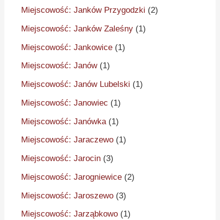
Miejscowość: Janków Przygodzki
(2)
Miejscowość: Janków Zaleśny
(1)
Miejscowość: Jankowice
(1)
Miejscowość: Janów
(1)
Miejscowość: Janów Lubelski
(1)
Miejscowość: Janowiec
(1)
Miejscowość: Janówka
(1)
Miejscowość: Jaraczewo
(1)
Miejscowość: Jarocin
(3)
Miejscowość: Jarogniewice
(2)
Miejscowość: Jaroszewo
(3)
Miejscowość: Jarząbkowo
(1)