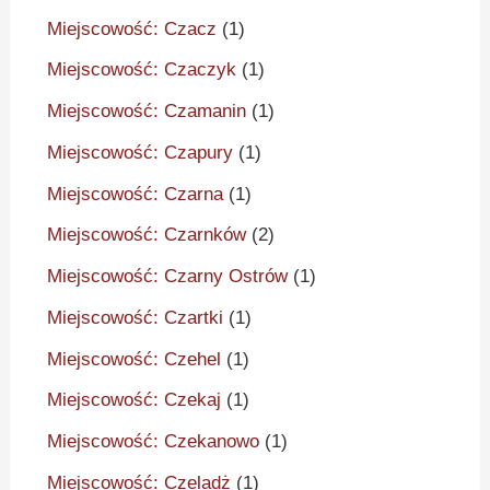
Miejscowość: Czacz
(1)
Miejscowość: Czaczyk
(1)
Miejscowość: Czamanin
(1)
Miejscowość: Czapury
(1)
Miejscowość: Czarna
(1)
Miejscowość: Czarnków
(2)
Miejscowość: Czarny Ostrów
(1)
Miejscowość: Czartki
(1)
Miejscowość: Czehel
(1)
Miejscowość: Czekaj
(1)
Miejscowość: Czekanowo
(1)
Miejscowość: Czeladż
(1)