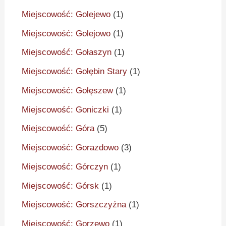
Miejscowość: Golejewo
(1)
Miejscowość: Golejowo
(1)
Miejscowość: Gołaszyn
(1)
Miejscowość: Gołębin Stary
(1)
Miejscowość: Gołęszew
(1)
Miejscowość: Goniczki
(1)
Miejscowość: Góra
(5)
Miejscowość: Gorazdowo
(3)
Miejscowość: Górczyn
(1)
Miejscowość: Górsk
(1)
Miejscowość: Gorszczyźna
(1)
Miejscowość: Gorzewo
(1)