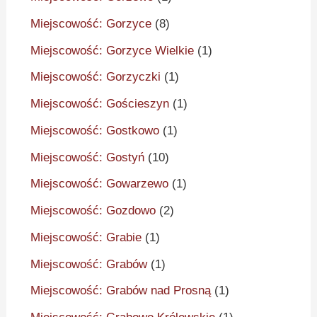
Miejscowość: Gorzyce
(8)
Miejscowość: Gorzyce Wielkie
(1)
Miejscowość: Gorzyczki
(1)
Miejscowość: Gościeszyn
(1)
Miejscowość: Gostkowo
(1)
Miejscowość: Gostyń
(10)
Miejscowość: Gowarzewo
(1)
Miejscowość: Gozdowo
(2)
Miejscowość: Grabie
(1)
Miejscowość: Grabów
(1)
Miejscowość: Grabów nad Prosną
(1)