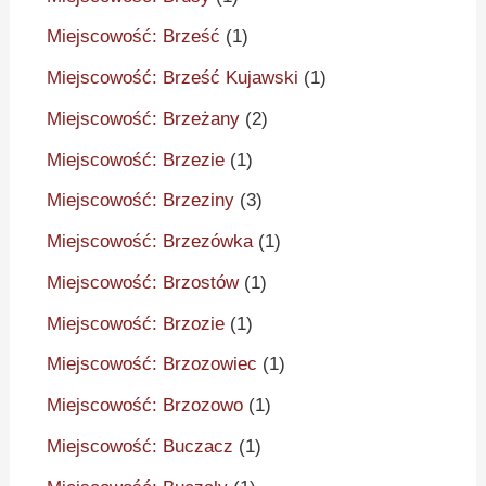
Miejscowość: Brześć
(1)
Miejscowość: Brześć Kujawski
(1)
Miejscowość: Brzeżany
(2)
Miejscowość: Brzezie
(1)
Miejscowość: Brzeziny
(3)
Miejscowość: Brzezówka
(1)
Miejscowość: Brzostów
(1)
Miejscowość: Brzozie
(1)
Miejscowość: Brzozowiec
(1)
Miejscowość: Brzozowo
(1)
Miejscowość: Buczacz
(1)