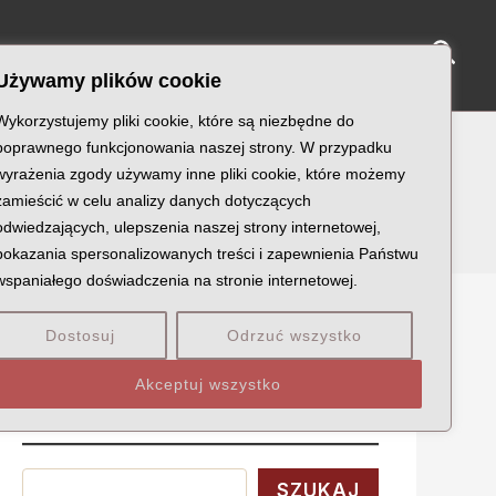
Sear
NY KATYŃSKIE
KU PAMIĘCI
KONTAKT
Używamy plików cookie
Wykorzystujemy pliki cookie, które są niezbędne do
poprawnego funkcjonowania naszej strony. W przypadku
wyrażenia zgody używamy inne pliki cookie, które możemy
poczynku
zamieścić w celu analizy danych dotyczących
odwiedzających, ulepszenia naszej strony internetowej,
pokazania spersonalizowanych treści i zapewnienia Państwu
wspaniałego doświadczenia na stronie internetowej.
Dostosuj
Odrzuć wszystko
Szukaj
Akceptuj wszystko
Wyszukaj
SZUKAJ