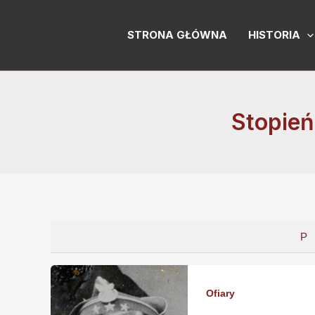
Skip
to
STRONA GŁÓWNA
HISTORIA
content
Stopień
P
Ofiary