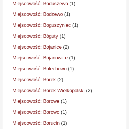
Miejscowość: Boduszewo
(1)
Miejscowość: Bodzewo
(1)
Miejscowość: Boguszyniec
(1)
Miejscowość: Bóguty
(1)
Miejscowość: Bojanice
(2)
Miejscowość: Bojanowice
(1)
Miejscowość: Bolechowo
(1)
Miejscowość: Borek
(2)
Miejscowość: Borek Wielkopolski
(2)
Miejscowość: Borowe
(1)
Miejscowość: Borowo
(1)
Miejscowość: Borucin
(1)