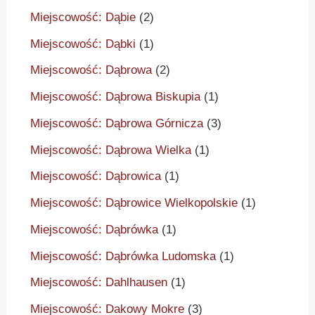
Miejscowość: Dąbie
(2)
Miejscowość: Dąbki
(1)
Miejscowość: Dąbrowa
(2)
Miejscowość: Dąbrowa Biskupia
(1)
Miejscowość: Dąbrowa Górnicza
(3)
Miejscowość: Dąbrowa Wielka
(1)
Miejscowość: Dąbrowica
(1)
Miejscowość: Dąbrowice Wielkopolskie
(1)
Miejscowość: Dąbrówka
(1)
Miejscowość: Dąbrówka Ludomska
(1)
Miejscowość: Dahlhausen
(1)
Miejscowość: Dakowy Mokre
(3)