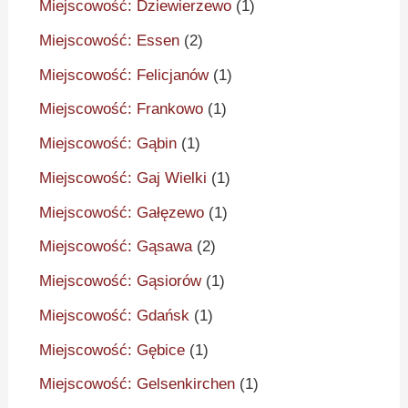
Miejscowość: Dziewierzewo
(1)
Miejscowość: Essen
(2)
Miejscowość: Felicjanów
(1)
Miejscowość: Frankowo
(1)
Miejscowość: Gąbin
(1)
Miejscowość: Gaj Wielki
(1)
Miejscowość: Gałęzewo
(1)
Miejscowość: Gąsawa
(2)
Miejscowość: Gąsiorów
(1)
Miejscowość: Gdańsk
(1)
Miejscowość: Gębice
(1)
Miejscowość: Gelsenkirchen
(1)