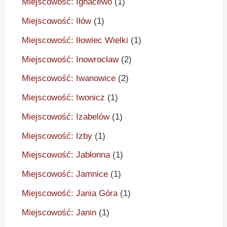
Miejscowość: Ignacewo
(1)
Miejscowość: Iłów
(1)
Miejscowość: Iłowiec Wielki
(1)
Miejscowość: Inowrocław
(2)
Miejscowość: Iwanowice
(2)
Miejscowość: Iwonicz
(1)
Miejscowość: Izabelów
(1)
Miejscowość: Izby
(1)
Miejscowość: Jabłonna
(1)
Miejscowość: Jamnice
(1)
Miejscowość: Jania Góra
(1)
Miejscowość: Janin
(1)