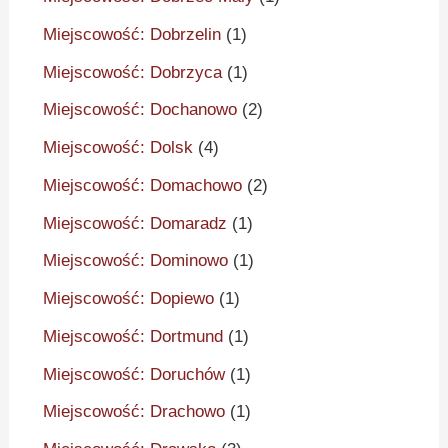
Miejscowość: Dobrzelin
(1)
Miejscowość: Dobrzyca
(1)
Miejscowość: Dochanowo
(2)
Miejscowość: Dolsk
(4)
Miejscowość: Domachowo
(2)
Miejscowość: Domaradz
(1)
Miejscowość: Dominowo
(1)
Miejscowość: Dopiewo
(1)
Miejscowość: Dortmund
(1)
Miejscowość: Doruchów
(1)
Miejscowość: Drachowo
(1)