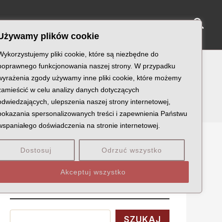
Sear
NY KATYŃSKIE
KU PAMIĘCI
KONTAKT
Używamy plików cookie
Wykorzystujemy pliki cookie, które są niezbędne do
poprawnego funkcjonowania naszej strony. W przypadku
wyrażenia zgody używamy inne pliki cookie, które możemy
zamieścić w celu analizy danych dotyczących
odwiedzających, ulepszenia naszej strony internetowej,
pokazania spersonalizowanych treści i zapewnienia Państwu
wspaniałego doświadczenia na stronie internetowej.
Dostosuj
Odrzuć wszystko
Szukaj
Akceptuj wszystko
Wyszukaj
SZUKAJ