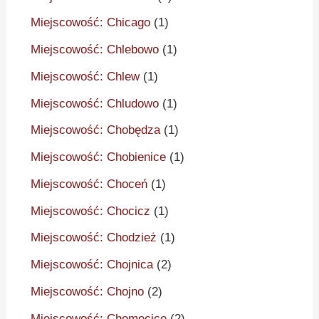
Miejscowość: Chicago
(1)
Miejscowość: Chlebowo
(1)
Miejscowość: Chlew
(1)
Miejscowość: Chludowo
(1)
Miejscowość: Chobędza
(1)
Miejscowość: Chobienice
(1)
Miejscowość: Choceń
(1)
Miejscowość: Chocicz
(1)
Miejscowość: Chodzież
(1)
Miejscowość: Chojnica
(2)
Miejscowość: Chojno
(2)
Miejscowość: Chomęcice
(2)