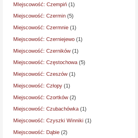
MIejscowość: Czempiń
(1)
Miejscowość: Czermin
(5)
Miejscowość: Czermnie
(1)
Miejscowość: Czerniejewo
(1)
Miejscowość: Czerników
(1)
Miejscowość: Częstochowa
(5)
Miejscowość: Czeszów
(1)
Miejscowość: Człopy
(1)
Miejscowość: Czortków
(2)
Miejscowość: Czubachówka
(1)
Miejscowość: Czyszki Winniki
(1)
Miejscowość: Dąbie
(2)