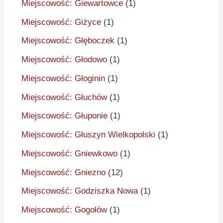
Miejscowość: Giewartowce
(1)
Miejscowość: Giżyce
(1)
Miejscowość: Głęboczek
(1)
Miejscowość: Głodowo
(1)
Miejscowość: Głoginin
(1)
Miejscowość: Głuchów
(1)
Miejscowość: Głuponie
(1)
Miejscowość: Głuszyn Wielkopolski
(1)
Miejscowość: Gniewkowo
(1)
Miejscowość: Gniezno
(12)
Miejscowość: Godziszka Nowa
(1)
Miejscowość: Gogołów
(1)