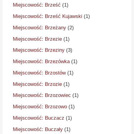
Miejscowość: Brześć
(1)
Miejscowość: Brześć Kujawski
(1)
Miejscowość: Brzeżany
(2)
Miejscowość: Brzezie
(1)
Miejscowość: Brzeziny
(3)
Miejscowość: Brzezówka
(1)
Miejscowość: Brzostów
(1)
Miejscowość: Brzozie
(1)
Miejscowość: Brzozowiec
(1)
Miejscowość: Brzozowo
(1)
Miejscowość: Buczacz
(1)
Miejscowość: Buczały
(1)