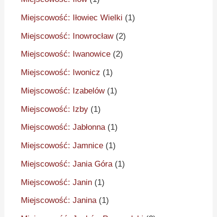
Miejscowość: Iłowiec Wielki
(1)
Miejscowość: Inowrocław
(2)
Miejscowość: Iwanowice
(2)
Miejscowość: Iwonicz
(1)
Miejscowość: Izabelów
(1)
Miejscowość: Izby
(1)
Miejscowość: Jabłonna
(1)
Miejscowość: Jamnice
(1)
Miejscowość: Jania Góra
(1)
Miejscowość: Janin
(1)
Miejscowość: Janina
(1)