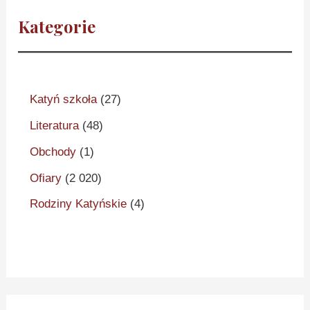
Kategorie
Katyń szkoła
(27)
Literatura
(48)
Obchody
(1)
Ofiary
(2 020)
Rodziny Katyńskie
(4)