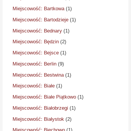
Miejscowość: Bartkowa
(1)
Miejscowość: Bartodzieje
(1)
Miejscowość: Bednary
(1)
Miejscowość: Będzin
(2)
Miejscowość: Bejsce
(1)
Miejscowość: Berlin
(9)
Miejscowość: Bestwina
(1)
Miejscowość: Białe
(1)
Miejscowość: Białe Piątkowo
(1)
Miejscowość: Białobrzegi
(1)
Miejscowość: Białystok
(2)
Miejscowość: Biechowo
(1)