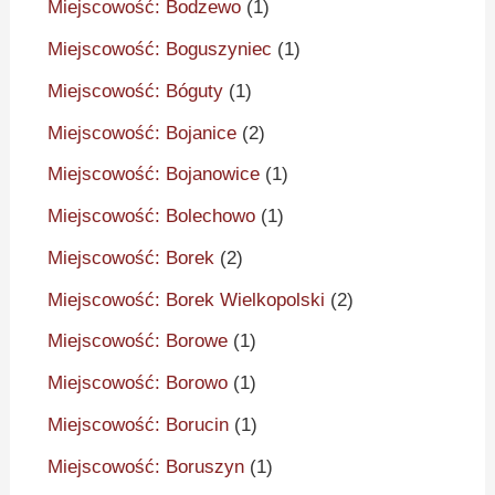
Miejscowość: Bodzewo
(1)
Miejscowość: Boguszyniec
(1)
Miejscowość: Bóguty
(1)
Miejscowość: Bojanice
(2)
Miejscowość: Bojanowice
(1)
Miejscowość: Bolechowo
(1)
Miejscowość: Borek
(2)
Miejscowość: Borek Wielkopolski
(2)
Miejscowość: Borowe
(1)
Miejscowość: Borowo
(1)
Miejscowość: Borucin
(1)
Miejscowość: Boruszyn
(1)