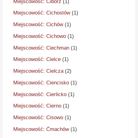
Miejscowość: Cibórz
(1)
Miejscowość: Cichostów
(1)
Miejscowość: Cichów
(1)
Miejscowość: Cichowo
(1)
Miejscowość: Ciechman
(1)
Miejscowość: Cielce
(1)
Miejscowość: Cielcza
(2)
Miejscowość: Ciencisko
(1)
Miejscowość: Cierlicko
(1)
Miejscowość: Cierno
(1)
Miejscowość: Cisowo
(1)
Miejscowość: Ćmachów
(1)