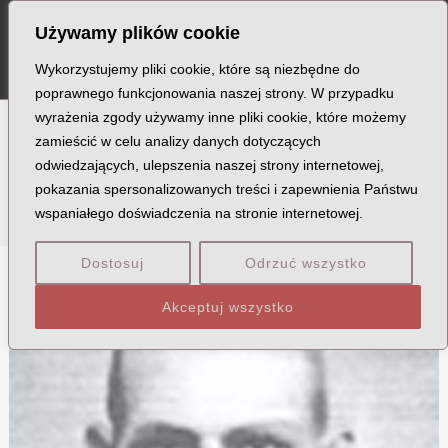
Szukaj
Skip
MA
Używamy plików cookie
to
ME
content
Wykorzystujemy pliki cookie, które są niezbędne do
poprawnego funkcjonowania naszej strony. W przypadku
wyrażenia zgody używamy inne pliki cookie, które możemy
zamieścić w celu analizy danych dotyczących
Miejscowość: Daromin
odwiedzających, ulepszenia naszej strony internetowej,
pokazania spersonalizowanych treści i zapewnienia Państwu
wspaniałego doświadczenia na stronie internetowej.
Dostosuj
Odrzuć wszystko
Akceptuj wszystko