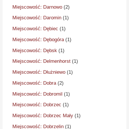
Miejscowość: Darnowo
(2)
Miejscowość: Daromin
(1)
Miejscowość: Dębiec
(1)
Miejscowość: Dębogóra
(1)
Miejscowość: Dębsk
(1)
Miejscowość: Delmenhorst
(1)
Miejscowość: Dłużniewo
(1)
Miejscowość: Dobra
(2)
Miejscowość: Dobromil
(1)
Miejscowość: Dobrzec
(1)
Miejscowość: Dobrzec Mały
(1)
Miejscowość: Dobrzelin
(1)