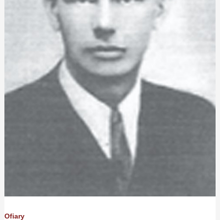
Ofiary