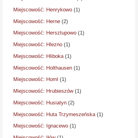
Miejscowość: Henrykowo
(1)
Miejscowość: Herne
(2)
Miejscowość: Hersztupowo
(1)
Miejscowość: Hlezno
(1)
Miejscowość: Hliboka
(1)
Miejscowość: Holthausen
(1)
Miejscowość: Homl
(1)
Miejscowość: Hrubieszów
(1)
Miejscowość: Husiatyn
(2)
Miejscowość: Huta Trzymeszeńska
(1)
Miejscowość: Ignacewo
(1)
Miejscowość: Iłów
(1)