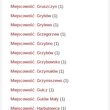
Miejscowość: Gruszczyn
(1)
Miejscowość: Grybów
(1)
Miejscowość: Grylewo
(1)
Miejscowość: Grzegorzew
(1)
Miejscowość: Grzybno
(1)
Miejscowość: Grzybów
(1)
Miejscowość: Grzybowsko
(1)
Miejscowość: Grzymałów
(1)
Miejscowość: Grzymiszewo
(1)
Miejscowość: Gulcz
(1)
Miejscowość: Gutów Mały
(1)
Miejscowość: Harbutowice
(1)