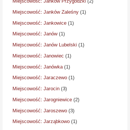
Miejscowość: Janków Przygodzki
(2)
Miejscowość: Janków Zaleśny
(1)
Miejscowość: Jankowice
(1)
Miejscowość: Janów
(1)
Miejscowość: Janów Lubelski
(1)
Miejscowość: Janowiec
(1)
Miejscowość: Janówka
(1)
Miejscowość: Jaraczewo
(1)
Miejscowość: Jarocin
(3)
Miejscowość: Jarogniewice
(2)
Miejscowość: Jaroszewo
(3)
Miejscowość: Jarząbkowo
(1)