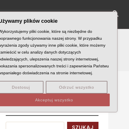
Sear
NY KATYŃSKIE
KU PAMIĘCI
KONTAKT
Używamy plików cookie
Wykorzystujemy pliki cookie, które są niezbędne do
poprawnego funkcjonowania naszej strony. W przypadku
wyrażenia zgody używamy inne pliki cookie, które możemy
zamieścić w celu analizy danych dotyczących
odwiedzających, ulepszenia naszej strony internetowej,
pokazania spersonalizowanych treści i zapewnienia Państwu
wspaniałego doświadczenia na stronie internetowej.
Dostosuj
Odrzuć wszystko
Szukaj
Akceptuj wszystko
Wyszukaj
SZUKAJ