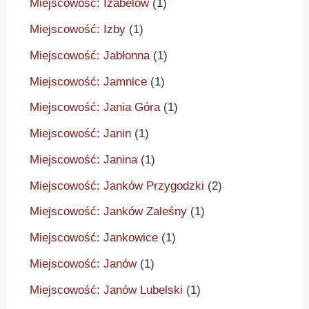
Miejscowość: Izabelów
(1)
Miejscowość: Izby
(1)
Miejscowość: Jabłonna
(1)
Miejscowość: Jamnice
(1)
Miejscowość: Jania Góra
(1)
Miejscowość: Janin
(1)
Miejscowość: Janina
(1)
Miejscowość: Janków Przygodzki
(2)
Miejscowość: Janków Zaleśny
(1)
Miejscowość: Jankowice
(1)
Miejscowość: Janów
(1)
Miejscowość: Janów Lubelski
(1)