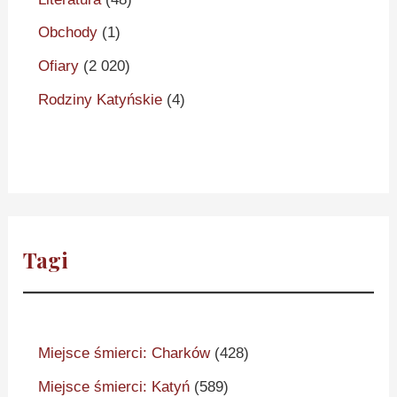
Obchody
(1)
Ofiary
(2 020)
Rodziny Katyńskie
(4)
Tagi
Miejsce śmierci: Charków
(428)
Miejsce śmierci: Katyń
(589)