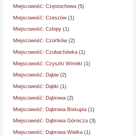
Miejscowość: Częstochowa
(5)
Miejscowość: Czeszów
(1)
Miejscowość: Człopy
(1)
Miejscowość: Czortków
(2)
Miejscowość: Czubachówka
(1)
Miejscowość: Czyszki Winniki
(1)
Miejscowość: Dąbie
(2)
Miejscowość: Dąbki
(1)
Miejscowość: Dąbrowa
(2)
Miejscowość: Dąbrowa Biskupia
(1)
Miejscowość: Dąbrowa Górnicza
(3)
Miejscowość: Dąbrowa Wielka
(1)