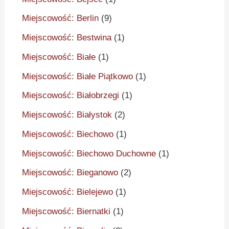
Miejscowość: Berlin
(9)
Miejscowość: Bestwina
(1)
Miejscowość: Białe
(1)
Miejscowość: Białe Piątkowo
(1)
Miejscowość: Białobrzegi
(1)
Miejscowość: Białystok
(2)
Miejscowość: Biechowo
(1)
Miejscowość: Biechowo Duchowne
(1)
Miejscowość: Bieganowo
(2)
Miejscowość: Bielejewo
(1)
Miejscowość: Biernatki
(1)