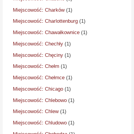
Miejscowość: Charków
(1)
Miejscowość: Charlottenburg
(1)
Miejscowość: Chawałkownice
(1)
Miejscowość: Chechły
(1)
Miejscowość: Chęciny
(1)
Miejscowość: Chełm
(1)
Miejscowość: Chełmce
(1)
Miejscowość: Chicago
(1)
Miejscowość: Chlebowo
(1)
Miejscowość: Chlew
(1)
Miejscowość: Chludowo
(1)