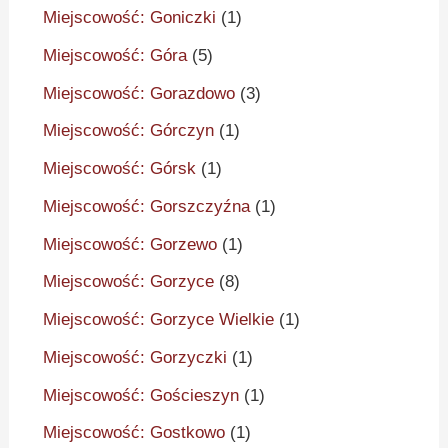
Miejscowość: Goniczki
(1)
Miejscowość: Góra
(5)
Miejscowość: Gorazdowo
(3)
Miejscowość: Górczyn
(1)
Miejscowość: Górsk
(1)
Miejscowość: Gorszczyźna
(1)
Miejscowość: Gorzewo
(1)
Miejscowość: Gorzyce
(8)
Miejscowość: Gorzyce Wielkie
(1)
Miejscowość: Gorzyczki
(1)
Miejscowość: Gościeszyn
(1)
Miejscowość: Gostkowo
(1)