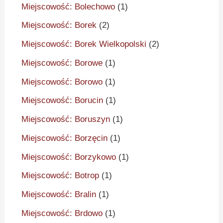
Miejscowość: Bolechowo
(1)
Miejscowość: Borek
(2)
Miejscowość: Borek Wielkopolski
(2)
Miejscowość: Borowe
(1)
Miejscowość: Borowo
(1)
Miejscowość: Borucin
(1)
Miejscowość: Boruszyn
(1)
Miejscowość: Borzęcin
(1)
Miejscowość: Borzykowo
(1)
Miejscowość: Botrop
(1)
Miejscowość: Bralin
(1)
Miejscowość: Brdowo
(1)