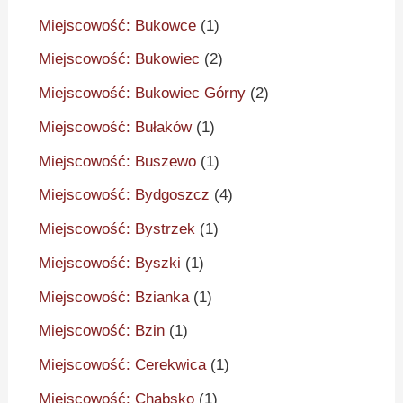
Miejscowość: Bukowce
(1)
Miejscowość: Bukowiec
(2)
Miejscowość: Bukowiec Górny
(2)
Miejscowość: Bułaków
(1)
Miejscowość: Buszewo
(1)
Miejscowość: Bydgoszcz
(4)
Miejscowość: Bystrzek
(1)
Miejscowość: Byszki
(1)
Miejscowość: Bzianka
(1)
Miejscowość: Bzin
(1)
Miejscowość: Cerekwica
(1)
Miejscowość: Chabsko
(1)