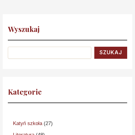
Wyszukaj
SZUKAJ
Kategorie
Katyń szkoła
(27)
Literatura
(48)