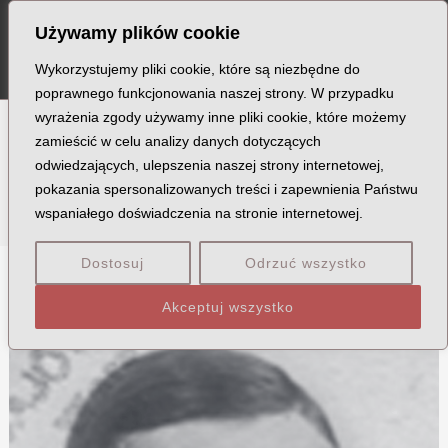
Szukaj
Skip
MA
Używamy plików cookie
to
ME
content
Wykorzystujemy pliki cookie, które są niezbędne do
poprawnego funkcjonowania naszej strony. W przypadku
wyrażenia zgody używamy inne pliki cookie, które możemy
zamieścić w celu analizy danych dotyczących
Miejscowość: Lądek
odwiedzających, ulepszenia naszej strony internetowej,
pokazania spersonalizowanych treści i zapewnienia Państwu
wspaniałego doświadczenia na stronie internetowej.
Dostosuj
Odrzuć wszystko
B
K
Akceptuj wszystko