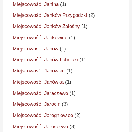
Miejscowość: Janina
(1)
Miejscowość: Janków Przygodzki
(2)
Miejscowość: Janków Zaleśny
(1)
Miejscowość: Jankowice
(1)
Miejscowość: Janów
(1)
Miejscowość: Janów Lubelski
(1)
Miejscowość: Janowiec
(1)
Miejscowość: Janówka
(1)
Miejscowość: Jaraczewo
(1)
Miejscowość: Jarocin
(3)
Miejscowość: Jarogniewice
(2)
Miejscowość: Jaroszewo
(3)