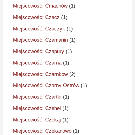
Miejscowość: Ćmachów
(1)
Miejscowość: Czacz
(1)
Miejscowość: Czaczyk
(1)
Miejscowość: Czamanin
(1)
Miejscowość: Czapury
(1)
Miejscowość: Czarna
(1)
Miejscowość: Czarnków
(2)
Miejscowość: Czarny Ostrów
(1)
Miejscowość: Czartki
(1)
Miejscowość: Czehel
(1)
Miejscowość: Czekaj
(1)
Miejscowość: Czekanowo
(1)