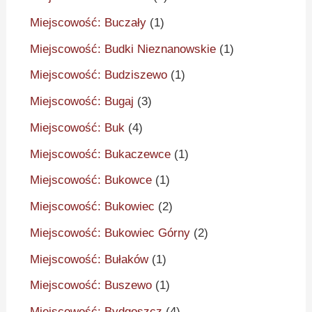
Miejscowość: Buczały
(1)
Miejscowość: Budki Nieznanowskie
(1)
Miejscowość: Budziszewo
(1)
Miejscowość: Bugaj
(3)
Miejscowość: Buk
(4)
Miejscowość: Bukaczewce
(1)
Miejscowość: Bukowce
(1)
Miejscowość: Bukowiec
(2)
Miejscowość: Bukowiec Górny
(2)
Miejscowość: Bułaków
(1)
Miejscowość: Buszewo
(1)
Miejscowość: Bydgoszcz
(4)