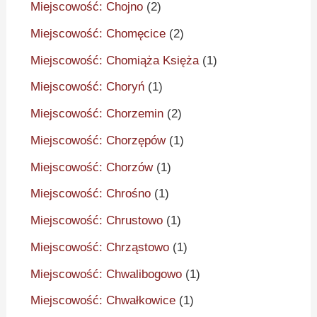
Miejscowość: Chojno
(2)
Miejscowość: Chomęcice
(2)
Miejscowość: Chomiąża Księża
(1)
Miejscowość: Choryń
(1)
Miejscowość: Chorzemin
(2)
Miejscowość: Chorzępów
(1)
Miejscowość: Chorzów
(1)
Miejscowość: Chrośno
(1)
Miejscowość: Chrustowo
(1)
Miejscowość: Chrząstowo
(1)
Miejscowość: Chwalibogowo
(1)
Miejscowość: Chwałkowice
(1)