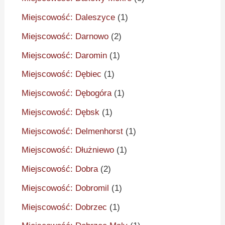
Miejscowość: Daleszyce
(1)
Miejscowość: Darnowo
(2)
Miejscowość: Daromin
(1)
Miejscowość: Dębiec
(1)
Miejscowość: Dębogóra
(1)
Miejscowość: Dębsk
(1)
Miejscowość: Delmenhorst
(1)
Miejscowość: Dłużniewo
(1)
Miejscowość: Dobra
(2)
Miejscowość: Dobromil
(1)
Miejscowość: Dobrzec
(1)