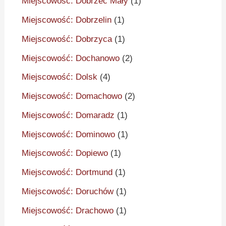
Miejscowość: Dobrzec Mały
(1)
Miejscowość: Dobrzelin
(1)
Miejscowość: Dobrzyca
(1)
Miejscowość: Dochanowo
(2)
Miejscowość: Dolsk
(4)
Miejscowość: Domachowo
(2)
Miejscowość: Domaradz
(1)
Miejscowość: Dominowo
(1)
Miejscowość: Dopiewo
(1)
Miejscowość: Dortmund
(1)
Miejscowość: Doruchów
(1)
Miejscowość: Drachowo
(1)