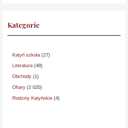
Kategorie
Katyń szkoła
(27)
Literatura
(48)
Obchody
(1)
Ofiary
(2 020)
Rodziny Katyńskie
(4)