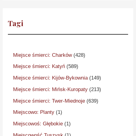
Tagi
Miejsce śmierci: Charków
(428)
Miejsce śmierci: Katyń
(589)
Miejsce śmierci: Kijów-Bykownia
(149)
Miejsce śmierci: Mińsk-Kuropaty
(213)
Miejsce śmierci: Twer-Miednoje
(639)
Miejscowo: Planty
(1)
Miejscowoś: Głębokie
(1)
Miejscowość Tuszysk
(1)