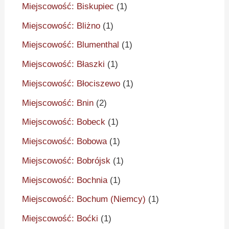
Miejscowość: Biskupiec
(1)
Miejscowość: Bliżno
(1)
Miejscowość: Blumenthal
(1)
Miejscowość: Błaszki
(1)
Miejscowość: Błociszewo
(1)
Miejscowość: Bnin
(2)
Miejscowość: Bobeck
(1)
Miejscowość: Bobowa
(1)
Miejscowość: Bobrójsk
(1)
Miejscowość: Bochnia
(1)
Miejscowość: Bochum (Niemcy)
(1)
Miejscowość: Boćki
(1)