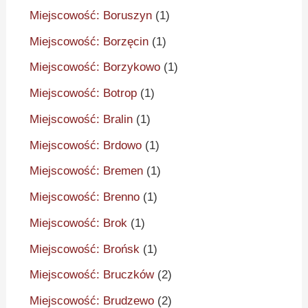
Miejscowość: Boruszyn
(1)
Miejscowość: Borzęcin
(1)
Miejscowość: Borzykowo
(1)
Miejscowość: Botrop
(1)
Miejscowość: Bralin
(1)
Miejscowość: Brdowo
(1)
Miejscowość: Bremen
(1)
Miejscowość: Brenno
(1)
Miejscowość: Brok
(1)
Miejscowość: Brońsk
(1)
Miejscowość: Bruczków
(2)
Miejscowość: Brudzewo
(2)