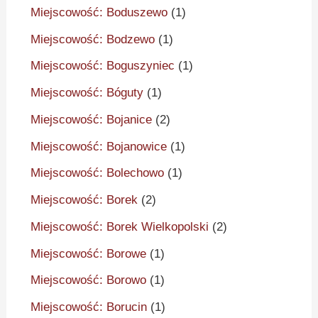
Miejscowość: Boduszewo
(1)
Miejscowość: Bodzewo
(1)
Miejscowość: Boguszyniec
(1)
Miejscowość: Bóguty
(1)
Miejscowość: Bojanice
(2)
Miejscowość: Bojanowice
(1)
Miejscowość: Bolechowo
(1)
Miejscowość: Borek
(2)
Miejscowość: Borek Wielkopolski
(2)
Miejscowość: Borowe
(1)
Miejscowość: Borowo
(1)
Miejscowość: Borucin
(1)