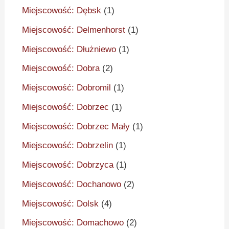
Miejscowość: Dębsk
(1)
Miejscowość: Delmenhorst
(1)
Miejscowość: Dłużniewo
(1)
Miejscowość: Dobra
(2)
Miejscowość: Dobromil
(1)
Miejscowość: Dobrzec
(1)
Miejscowość: Dobrzec Mały
(1)
Miejscowość: Dobrzelin
(1)
Miejscowość: Dobrzyca
(1)
Miejscowość: Dochanowo
(2)
Miejscowość: Dolsk
(4)
Miejscowość: Domachowo
(2)