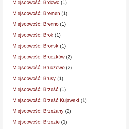
Miejscowość: Brdowo
(1)
Miejscowość: Bremen
(1)
Miejscowość: Brenno
(1)
Miejscowość: Brok
(1)
Miejscowość: Brońsk
(1)
Miejscowość: Bruczków
(2)
Miejscowość: Brudzewo
(2)
Miejscowość: Brusy
(1)
Miejscowość: Brześć
(1)
Miejscowość: Brześć Kujawski
(1)
Miejscowość: Brzeżany
(2)
Miejscowość: Brzezie
(1)