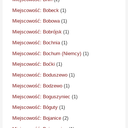
Miejscowość: Bobeck
(1)
Miejscowość: Bobowa
(1)
Miejscowość: Bobrójsk
(1)
Miejscowość: Bochnia
(1)
Miejscowość: Bochum (Niemcy)
(1)
Miejscowość: Boćki
(1)
Miejscowość: Boduszewo
(1)
Miejscowość: Bodzewo
(1)
Miejscowość: Boguszyniec
(1)
Miejscowość: Bóguty
(1)
Miejscowość: Bojanice
(2)