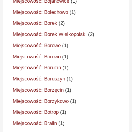
Miejscowość: Bojanowice
(1)
Miejscowość: Bolechowo
(1)
Miejscowość: Borek
(2)
Miejscowość: Borek Wielkopolski
(2)
Miejscowość: Borowe
(1)
Miejscowość: Borowo
(1)
Miejscowość: Borucin
(1)
Miejscowość: Boruszyn
(1)
Miejscowość: Borzęcin
(1)
Miejscowość: Borzykowo
(1)
Miejscowość: Botrop
(1)
Miejscowość: Bralin
(1)