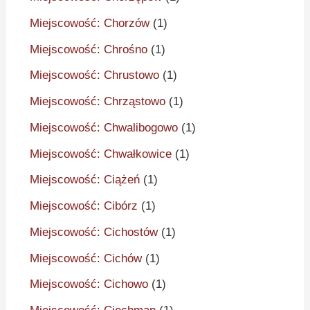
Miejscowość: Chorzów
(1)
Miejscowość: Chrośno
(1)
Miejscowość: Chrustowo
(1)
Miejscowość: Chrząstowo
(1)
Miejscowość: Chwalibogowo
(1)
Miejscowość: Chwałkowice
(1)
Miejscowość: Ciążeń
(1)
Miejscowość: Cibórz
(1)
Miejscowość: Cichostów
(1)
Miejscowość: Cichów
(1)
Miejscowość: Cichowo
(1)