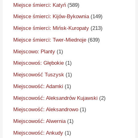
Miejsce śmierci: Katyń
(589)
Miejsce śmierci: Kijów-Bykownia
(149)
Miejsce śmierci: Mińsk-Kuropaty
(213)
Miejsce śmierci: Twer-Miednoje
(639)
Miejscowo: Planty
(1)
Miejscowoś: Głębokie
(1)
Miejscowość Tuszysk
(1)
Miejscowość: Adamki
(1)
Miejscowość: Aleksandrów Kujawski
(2)
Miejscowość: Aleksandrowo
(1)
Miejscowość: Alwernia
(1)
Miejscowość: Ankudy
(1)