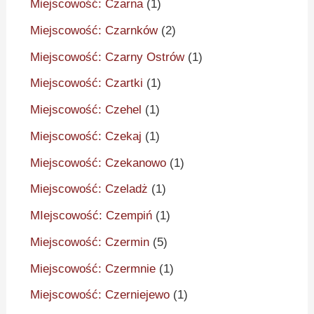
Miejscowość: Czarna
(1)
Miejscowość: Czarnków
(2)
Miejscowość: Czarny Ostrów
(1)
Miejscowość: Czartki
(1)
Miejscowość: Czehel
(1)
Miejscowość: Czekaj
(1)
Miejscowość: Czekanowo
(1)
Miejscowość: Czeladż
(1)
MIejscowość: Czempiń
(1)
Miejscowość: Czermin
(5)
Miejscowość: Czermnie
(1)
Miejscowość: Czerniejewo
(1)