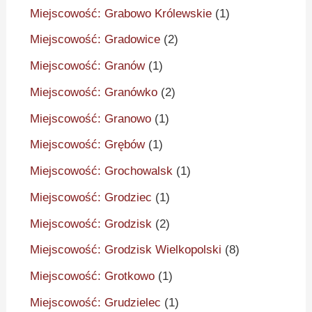
Miejscowość: Grabowo Królewskie
(1)
Miejscowość: Gradowice
(2)
Miejscowość: Granów
(1)
Miejscowość: Granówko
(2)
Miejscowość: Granowo
(1)
Miejscowość: Grębów
(1)
Miejscowość: Grochowalsk
(1)
Miejscowość: Grodziec
(1)
Miejscowość: Grodzisk
(2)
Miejscowość: Grodzisk Wielkopolski
(8)
Miejscowość: Grotkowo
(1)
Miejscowość: Grudzielec
(1)