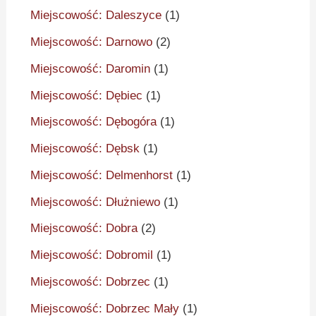
Miejscowość: Daleszyce
(1)
Miejscowość: Darnowo
(2)
Miejscowość: Daromin
(1)
Miejscowość: Dębiec
(1)
Miejscowość: Dębogóra
(1)
Miejscowość: Dębsk
(1)
Miejscowość: Delmenhorst
(1)
Miejscowość: Dłużniewo
(1)
Miejscowość: Dobra
(2)
Miejscowość: Dobromil
(1)
Miejscowość: Dobrzec
(1)
Miejscowość: Dobrzec Mały
(1)