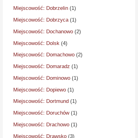
Miejscowość: Dobrzelin
(1)
Miejscowość: Dobrzyca
(1)
Miejscowość: Dochanowo
(2)
Miejscowość: Dolsk
(4)
Miejscowość: Domachowo
(2)
Miejscowość: Domaradz
(1)
Miejscowość: Dominowo
(1)
Miejscowość: Dopiewo
(1)
Miejscowość: Dortmund
(1)
Miejscowość: Doruchów
(1)
Miejscowość: Drachowo
(1)
Miejscowość: Drawsko
(3)