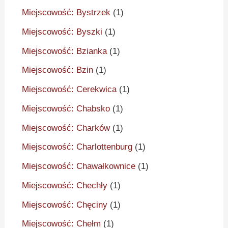
Miejscowość: Bystrzek
(1)
Miejscowość: Byszki
(1)
Miejscowość: Bzianka
(1)
Miejscowość: Bzin
(1)
Miejscowość: Cerekwica
(1)
Miejscowość: Chabsko
(1)
Miejscowość: Charków
(1)
Miejscowość: Charlottenburg
(1)
Miejscowość: Chawałkownice
(1)
Miejscowość: Chechły
(1)
Miejscowość: Chęciny
(1)
Miejscowość: Chełm
(1)