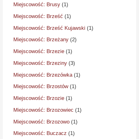
Miejscowość: Brusy
(1)
Miejscowość: Brześć
(1)
Miejscowość: Brześć Kujawski
(1)
Miejscowość: Brzeżany
(2)
Miejscowość: Brzezie
(1)
Miejscowość: Brzeziny
(3)
Miejscowość: Brzezówka
(1)
Miejscowość: Brzostów
(1)
Miejscowość: Brzozie
(1)
Miejscowość: Brzozowiec
(1)
Miejscowość: Brzozowo
(1)
Miejscowość: Buczacz
(1)