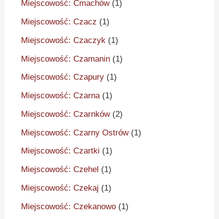
Miejscowość: Ćmachów
(1)
Miejscowość: Czacz
(1)
Miejscowość: Czaczyk
(1)
Miejscowość: Czamanin
(1)
Miejscowość: Czapury
(1)
Miejscowość: Czarna
(1)
Miejscowość: Czarnków
(2)
Miejscowość: Czarny Ostrów
(1)
Miejscowość: Czartki
(1)
Miejscowość: Czehel
(1)
Miejscowość: Czekaj
(1)
Miejscowość: Czekanowo
(1)