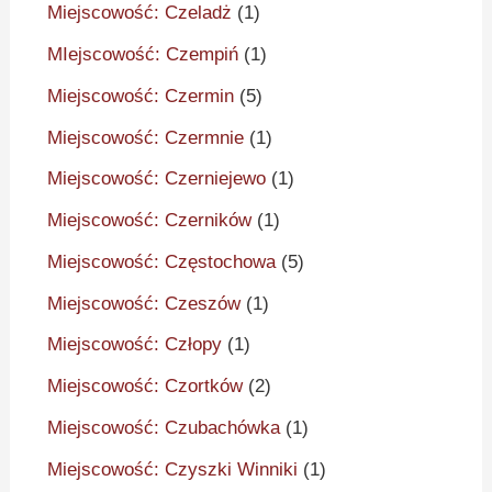
Miejscowość: Czeladż
(1)
MIejscowość: Czempiń
(1)
Miejscowość: Czermin
(5)
Miejscowość: Czermnie
(1)
Miejscowość: Czerniejewo
(1)
Miejscowość: Czerników
(1)
Miejscowość: Częstochowa
(5)
Miejscowość: Czeszów
(1)
Miejscowość: Człopy
(1)
Miejscowość: Czortków
(2)
Miejscowość: Czubachówka
(1)
Miejscowość: Czyszki Winniki
(1)