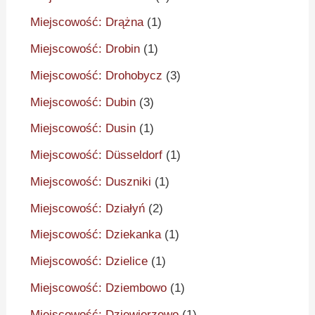
Miejscowość: Drążna
(1)
Miejscowość: Drobin
(1)
Miejscowość: Drohobycz
(3)
Miejscowość: Dubin
(3)
Miejscowość: Dusin
(1)
Miejscowość: Düsseldorf
(1)
Miejscowość: Duszniki
(1)
Miejscowość: Działyń
(2)
Miejscowość: Dziekanka
(1)
Miejscowość: Dzielice
(1)
Miejscowość: Dziembowo
(1)
Miejscowość: Dziewierzewo
(1)