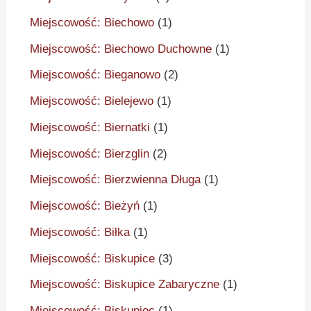
Miejscowość: Biechowo
(1)
Miejscowość: Biechowo Duchowne
(1)
Miejscowość: Bieganowo
(2)
Miejscowość: Bielejewo
(1)
Miejscowość: Biernatki
(1)
Miejscowość: Bierzglin
(2)
Miejscowość: Bierzwienna Długa
(1)
Miejscowość: Bieżyń
(1)
Miejscowość: Biłka
(1)
Miejscowość: Biskupice
(3)
Miejscowość: Biskupice Zabaryczne
(1)
Miejscowość: Biskupiec
(1)