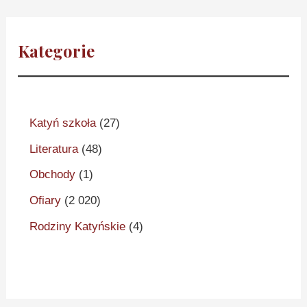
Kategorie
Katyń szkoła
(27)
Literatura
(48)
Obchody
(1)
Ofiary
(2 020)
Rodziny Katyńskie
(4)