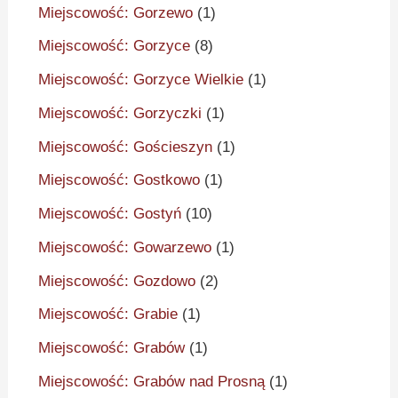
Miejscowość: Gorzewo
(1)
Miejscowość: Gorzyce
(8)
Miejscowość: Gorzyce Wielkie
(1)
Miejscowość: Gorzyczki
(1)
Miejscowość: Gościeszyn
(1)
Miejscowość: Gostkowo
(1)
Miejscowość: Gostyń
(10)
Miejscowość: Gowarzewo
(1)
Miejscowość: Gozdowo
(2)
Miejscowość: Grabie
(1)
Miejscowość: Grabów
(1)
Miejscowość: Grabów nad Prosną
(1)