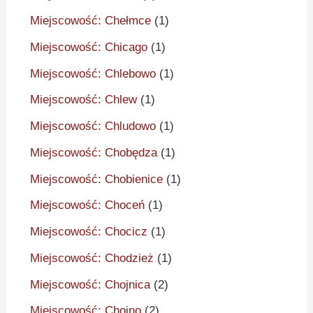
Miejscowość: Chełmce
(1)
Miejscowość: Chicago
(1)
Miejscowość: Chlebowo
(1)
Miejscowość: Chlew
(1)
Miejscowość: Chludowo
(1)
Miejscowość: Chobędza
(1)
Miejscowość: Chobienice
(1)
Miejscowość: Choceń
(1)
Miejscowość: Chocicz
(1)
Miejscowość: Chodzież
(1)
Miejscowość: Chojnica
(2)
Miejscowość: Chojno
(2)