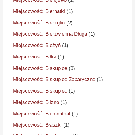
Miejscowość: Biernatki
(1)
Miejscowość: Bierzglin
(2)
Miejscowość: Bierzwienna Długa
(1)
Miejscowość: Bieżyń
(1)
Miejscowość: Biłka
(1)
Miejscowość: Biskupice
(3)
Miejscowość: Biskupice Zabaryczne
(1)
Miejscowość: Biskupiec
(1)
Miejscowość: Bliżno
(1)
Miejscowość: Blumenthal
(1)
Miejscowość: Błaszki
(1)