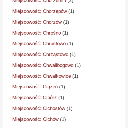
Miejscowość: Chorzemin
(2)
Miejscowość: Chorzępów
(1)
Miejscowość: Chorzów
(1)
Miejscowość: Chrośno
(1)
Miejscowość: Chrustowo
(1)
Miejscowość: Chrząstowo
(1)
Miejscowość: Chwalibogowo
(1)
Miejscowość: Chwałkowice
(1)
Miejscowość: Ciążeń
(1)
Miejscowość: Cibórz
(1)
Miejscowość: Cichostów
(1)
Miejscowość: Cichów
(1)