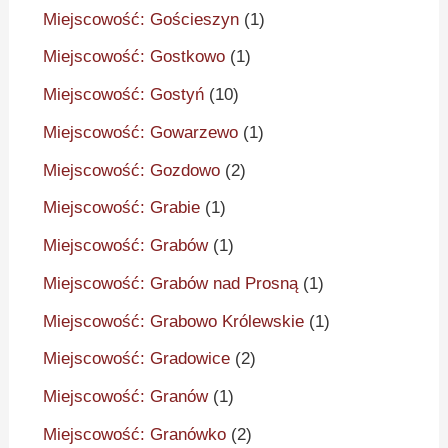
Miejscowość: Gościeszyn
(1)
Miejscowość: Gostkowo
(1)
Miejscowość: Gostyń
(10)
Miejscowość: Gowarzewo
(1)
Miejscowość: Gozdowo
(2)
Miejscowość: Grabie
(1)
Miejscowość: Grabów
(1)
Miejscowość: Grabów nad Prosną
(1)
Miejscowość: Grabowo Królewskie
(1)
Miejscowość: Gradowice
(2)
Miejscowość: Granów
(1)
Miejscowość: Granówko
(2)