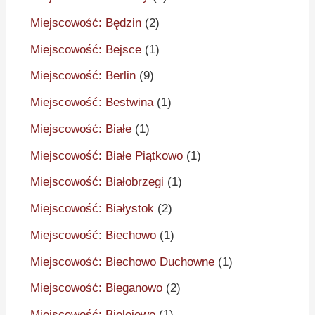
Miejscowość: Będzin
(2)
Miejscowość: Bejsce
(1)
Miejscowość: Berlin
(9)
Miejscowość: Bestwina
(1)
Miejscowość: Białe
(1)
Miejscowość: Białe Piątkowo
(1)
Miejscowość: Białobrzegi
(1)
Miejscowość: Białystok
(2)
Miejscowość: Biechowo
(1)
Miejscowość: Biechowo Duchowne
(1)
Miejscowość: Bieganowo
(2)
Miejscowość: Bielejewo
(1)