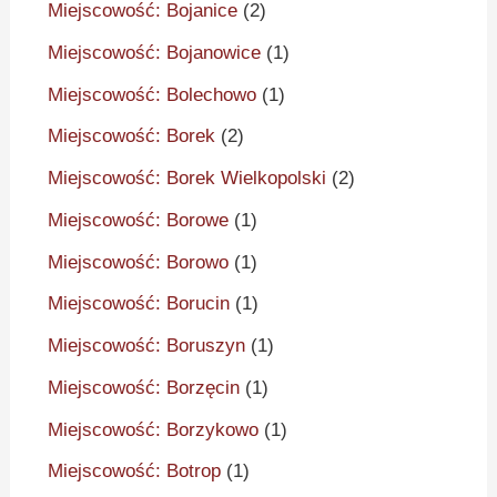
Miejscowość: Bojanice
(2)
Miejscowość: Bojanowice
(1)
Miejscowość: Bolechowo
(1)
Miejscowość: Borek
(2)
Miejscowość: Borek Wielkopolski
(2)
Miejscowość: Borowe
(1)
Miejscowość: Borowo
(1)
Miejscowość: Borucin
(1)
Miejscowość: Boruszyn
(1)
Miejscowość: Borzęcin
(1)
Miejscowość: Borzykowo
(1)
Miejscowość: Botrop
(1)