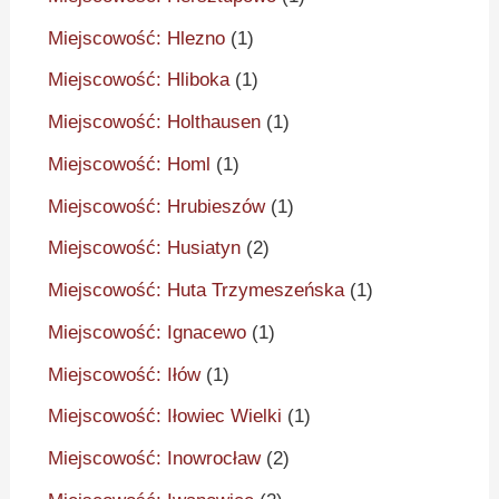
Miejscowość: Hlezno
(1)
Miejscowość: Hliboka
(1)
Miejscowość: Holthausen
(1)
Miejscowość: Homl
(1)
Miejscowość: Hrubieszów
(1)
Miejscowość: Husiatyn
(2)
Miejscowość: Huta Trzymeszeńska
(1)
Miejscowość: Ignacewo
(1)
Miejscowość: Iłów
(1)
Miejscowość: Iłowiec Wielki
(1)
Miejscowość: Inowrocław
(2)