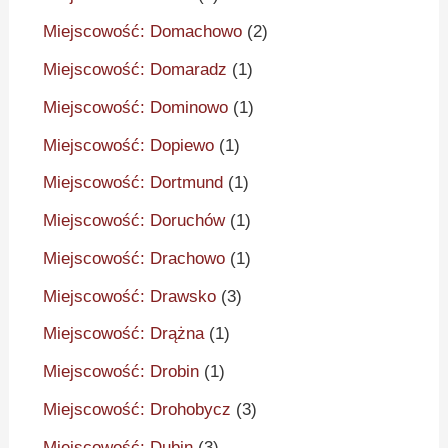
Miejscowość: Domachowo
(2)
Miejscowość: Domaradz
(1)
Miejscowość: Dominowo
(1)
Miejscowość: Dopiewo
(1)
Miejscowość: Dortmund
(1)
Miejscowość: Doruchów
(1)
Miejscowość: Drachowo
(1)
Miejscowość: Drawsko
(3)
Miejscowość: Drążna
(1)
Miejscowość: Drobin
(1)
Miejscowość: Drohobycz
(3)
Miejscowość: Dubin
(3)