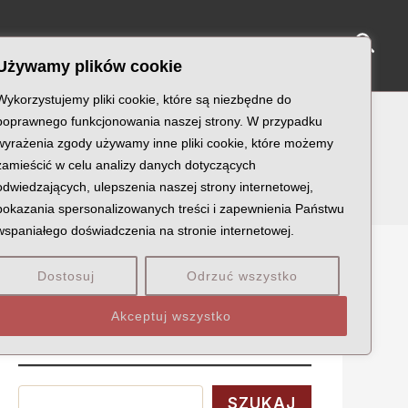
Sear
NY KATYŃSKIE
KU PAMIĘCI
KONTAKT
Używamy plików cookie
Wykorzystujemy pliki cookie, które są niezbędne do
poprawnego funkcjonowania naszej strony. W przypadku
wyrażenia zgody używamy inne pliki cookie, które możemy
zamieścić w celu analizy danych dotyczących
odwiedzających, ulepszenia naszej strony internetowej,
pokazania spersonalizowanych treści i zapewnienia Państwu
wspaniałego doświadczenia na stronie internetowej.
Dostosuj
Odrzuć wszystko
Szukaj
Akceptuj wszystko
Wyszukaj
SZUKAJ