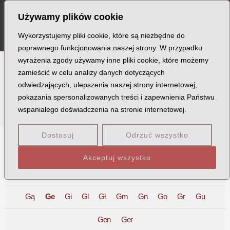
Szukaj
Skip
MA
Używamy plików cookie
to
ME
content
Wykorzystujemy pliki cookie, które są niezbędne do
poprawnego funkcjonowania naszej strony. W przypadku
wyrażenia zgody używamy inne pliki cookie, które możemy
zamieścić w celu analizy danych dotyczących
Ofiary
odwiedzających, ulepszenia naszej strony internetowej,
pokazania spersonalizowanych treści i zapewnienia Państwu
wspaniałego doświadczenia na stronie internetowej.
Dostosuj
Odrzuć wszystko
A
B
C
D
E
F
G
H
I
J
K
L
Ł
M
Akceptuj wszystko
N
O
P
Q
R
S
T
U
V
W
X
Z
Gą
Ge
Gi
Gl
Gł
Gm
Gn
Go
Gr
Gu
Gen
Ger