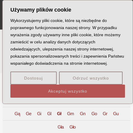
Szukaj
Skip
MA
Używamy plików cookie
to
ME
content
Wykorzystujemy pliki cookie, które są niezbędne do
poprawnego funkcjonowania naszej strony. W przypadku
wyrażenia zgody używamy inne pliki cookie, które możemy
zamieścić w celu analizy danych dotyczących
Ofiary
odwiedzających, ulepszenia naszej strony internetowej,
pokazania spersonalizowanych treści i zapewnienia Państwu
wspaniałego doświadczenia na stronie internetowej.
Dostosuj
Odrzuć wszystko
A
B
C
D
E
F
G
H
I
J
K
L
Ł
M
Akceptuj wszystko
N
O
P
Q
R
S
T
U
V
W
X
Z
Gą
Ge
Gi
Gl
Gł
Gm
Gn
Go
Gr
Gu
Gła
Gło