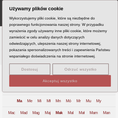
Szukaj
Skip
MA
Używamy plików cookie
to
ME
content
Wykorzystujemy pliki cookie, które są niezbędne do
poprawnego funkcjonowania naszej strony. W przypadku
wyrażenia zgody używamy inne pliki cookie, które możemy
zamieścić w celu analizy danych dotyczących
Ofiary
odwiedzających, ulepszenia naszej strony internetowej,
pokazania spersonalizowanych treści i zapewnienia Państwu
wspaniałego doświadczenia na stronie internetowej.
Dostosuj
Odrzuć wszystko
A
B
C
D
E
F
G
H
I
J
K
L
Ł
M
Akceptuj wszystko
N
O
P
Q
R
S
T
U
V
W
X
Z
Ma
Me
Mi
Mł
Mn
Mó
Mr
Mu
My
Mac
Mad
Mag
Maj
Mak
Mal
Mał
Mam
Man