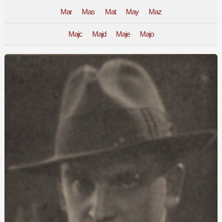
Mar
Mas
Mat
May
Maz
Majc
Majd
Maje
Majo