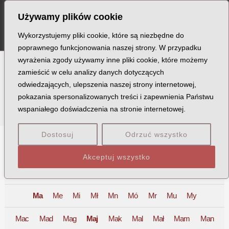
Szukaj
Skip
Post
MA
Używamy plików cookie
to
pagination
ME
content
Wykorzystujemy pliki cookie, które są niezbędne do
poprawnego funkcjonowania naszej strony. W przypadku
wyrażenia zgody używamy inne pliki cookie, które możemy
zamieścić w celu analizy danych dotyczących
Ofiary
odwiedzających, ulepszenia naszej strony internetowej,
pokazania spersonalizowanych treści i zapewnienia Państwu
wspaniałego doświadczenia na stronie internetowej.
Dostosuj
Odrzuć wszystko
A
B
C
D
E
F
G
H
I
J
K
L
Ł
M
Akceptuj wszystko
N
O
P
Q
R
S
T
U
V
W
X
Z
Ma
Me
Mi
Mł
Mn
Mó
Mr
Mu
My
Mac
Mad
Mag
Maj
Mak
Mal
Mał
Mam
Man