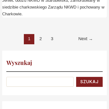
Jeniec obozu NKWD w Starobielsku, zamordowany w
siedzibie charkowskiego Zarządu NKWD i pochowany w
Charkowie.
1
2
3
Next
→
Wyszukaj
SZUKAJ