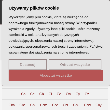
Szukaj
Skip
Post
MA
Używamy plików cookie
to
pagination
ME
content
Wykorzystujemy pliki cookie, które są niezbędne do
poprawnego funkcjonowania naszej strony. W przypadku
wyrażenia zgody używamy inne pliki cookie, które możemy
zamieścić w celu analizy danych dotyczących
Ofiary
odwiedzających, ulepszenia naszej strony internetowej,
pokazania spersonalizowanych treści i zapewnienia Państwu
wspaniałego doświadczenia na stronie internetowej.
Dostosuj
Odrzuć wszystko
A
B
C
D
E
F
G
H
I
J
K
L
Ł
M
Akceptuj wszystko
N
O
P
Q
R
S
T
U
V
W
X
Z
Ca
Ce
Ch
Ci
Co
Cw
Cy
Cz
Cha
Che
Chl
Chm
Cho
Chr
Chu
Chw
Chy