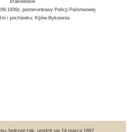
krakowskie
.09.1939): posterunkowy Policji Państwowej
źni i pochówku: Kijów-Bykownia
mu Jędrzejczak, urodził się 14 marca 1897