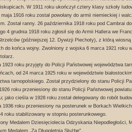
iskupicach. W 1911 roku ukończył cztery klasy szkoły ludo
5 maja 1916 roku został powołany do armii niemieckiej i walc
m. Został ranny. 26 października 1918 roku pod Cambrai dost
ego 4 grudnia 1918 roku zgłosił się do Armii Hallera we Franc
Strzelców (późniejszej 12. Dywizji Piechoty), z którą wiosną 
h do końca wojny. Zwolniony z wojska 6 marca 1921 roku w
stolarz.
a 1923 roku przyjęty do Policji Państwowej województwa tar
cach, od 24 marca 1925 roku w województwie białostockim,
twa tarnopolskiego. Został przydzielony do stanu Policji 
 1926 roku przeniesiony do stanu Policji Państwowej powiatu
u; jako cieśla w 1928 roku został delegowany do robót bud
 1936 roku przeniesiony na posterunek w Borkach Wielkich,
24 roku stabilizowany w stopniu posterunkowego.
ony Medalem Dziesięciolecia Odzyskania Niepodległości,
ym Medalem „Za Długoletnią Służbę”.