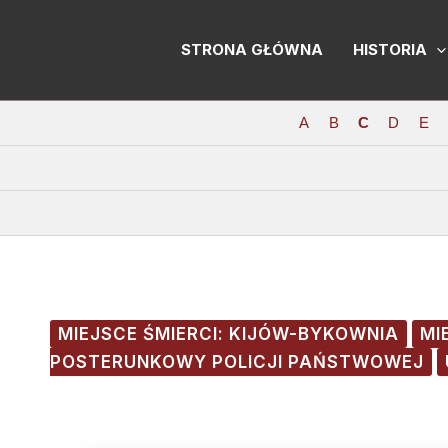
Skip
Post
to
navigation
STRONA GŁÓWNA
HISTORIA
content
A
B
C
D
E
MIEJSCE ŚMIERCI: KIJÓW-BYKOWNIA
MI
POSTERUNKOWY POLICJI PAŃSTWOWEJ