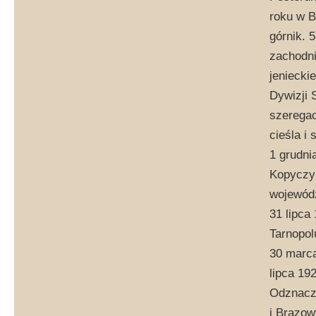
roku w B
górnik. 
zachodni
jeniecki
Dywizji 
szeregac
cieśla i 
1 grudni
Kopyczyń
wojewódz
31 lipca
Tarnopol
30 marca
lipca 19
Odznacz
i Brązow