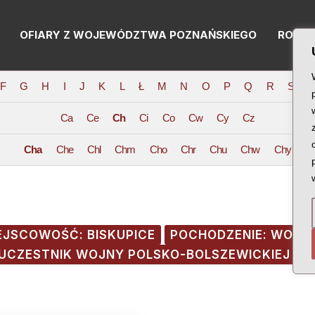
OFIARY Z WOJEWÓDZTWA POZNAŃSKIEGO
RODZI
F
G
H
I
J
K
L
Ł
M
N
O
P
Q
R
S
T
Ca
Ce
Ch
Ci
Co
Cw
Cy
Cz
Cha
Che
Chl
Chm
Cho
Chr
Chu
Chw
Chy
EJSCOWOŚĆ: BISKUPICE
POCHODZENIE: WOJ
UCZESTNIK WOJNY POLSKO-BOLSZEWICKIEJ