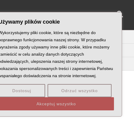
Sear
NY KATYŃSKIE
KU PAMIĘCI
KONTAKT
Używamy plików cookie
Wykorzystujemy pliki cookie, które są niezbędne do
U
V
W
X
Z
poprawnego funkcjonowania naszej strony. W przypadku
wyrażenia zgody używamy inne pliki cookie, które możemy
zamieścić w celu analizy danych dotyczących
odwiedzających, ulepszenia naszej strony internetowej,
pokazania spersonalizowanych treści i zapewnienia Państwu
wspaniałego doświadczenia na stronie internetowej.
Dostosuj
Odrzuć wszystko
EWÓDZTWO KRAKOWSKIE
STOPIEŃ:
Akceptuj wszystko