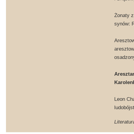
Żonaty z
synów: R
Aresztow
aresztow
osadzony
Aresztan
Karolen
Leon Cha
ludobójs
Literatur