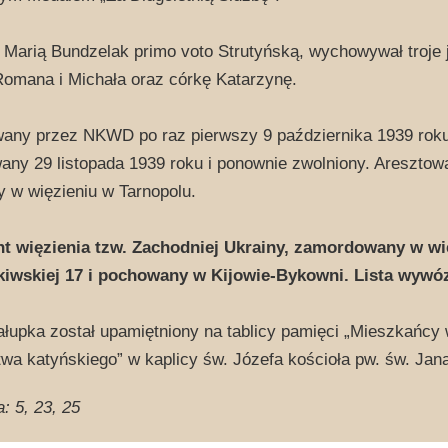
 Marią Bundzelak primo voto Strutyńską, wychowywał troje 
omana i Michała oraz córkę Katarzynę.
any przez NKWD po raz pierwszy 9 października 1939 roku 
any 29 listopada 1939 roku i ponownie zwolniony. Aresztowa
 w więzieniu w Tarnopolu.
t więzienia tzw. Zachodniej Ukrainy, zamordowany w wię
kiwskiej 17 i pochowany w Kijowie-Bykowni. Lista wywóz
łupka został upamiętniony na tablicy pamięci „Mieszkańcy
twa katyńskiego” w kaplicy św. Józefa kościoła pw. św. Jan
a: 5, 23, 25