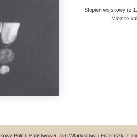
Stopień wojskowy (z 1
Miejsce ka
kowy Policji Państwowej, syn Władysława i Franciszki z do