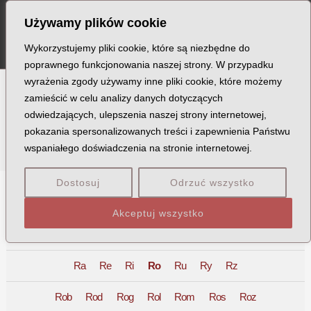
Szukaj
Skip
Post
MA
Używamy plików cookie
to
pagination
ME
content
Wykorzystujemy pliki cookie, które są niezbędne do
poprawnego funkcjonowania naszej strony. W przypadku
wyrażenia zgody używamy inne pliki cookie, które możemy
zamieścić w celu analizy danych dotyczących
Ofiary
odwiedzających, ulepszenia naszej strony internetowej,
pokazania spersonalizowanych treści i zapewnienia Państwu
wspaniałego doświadczenia na stronie internetowej.
Dostosuj
Odrzuć wszystko
A
B
C
D
E
F
G
H
I
J
K
L
Ł
M
Akceptuj wszystko
N
O
P
Q
R
S
T
U
V
W
X
Z
Ra
Re
Ri
Ro
Ru
Ry
Rz
Rob
Rod
Rog
Rol
Rom
Ros
Roz