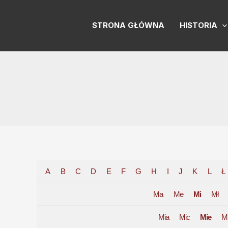
Skip
to
STRONA GŁÓWNA
HISTORIA
content
A
B
C
D
E
F
G
H
I
J
K
L
Ł
Ma
Me
Mi
Mł
Mia
Mic
Mie
M