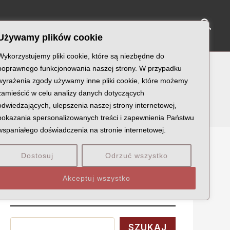
Sear
NY KATYŃSKIE
KU PAMIĘCI
KONTAKT
Używamy plików cookie
Wykorzystujemy pliki cookie, które są niezbędne do
poprawnego funkcjonowania naszej strony. W przypadku
wyrażenia zgody używamy inne pliki cookie, które możemy
zamieścić w celu analizy danych dotyczących
odwiedzających, ulepszenia naszej strony internetowej,
pokazania spersonalizowanych treści i zapewnienia Państwu
wspaniałego doświadczenia na stronie internetowej.
Dostosuj
Odrzuć wszystko
Szukaj
Akceptuj wszystko
Wyszukaj
SZUKAJ