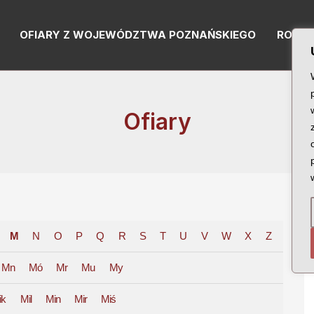
OFIARY Z WOJEWÓDZTWA POZNAŃSKIEGO
RODZI
Ofiary
M
N
O
P
Q
R
S
T
U
V
W
X
Z
Mn
Mó
Mr
Mu
My
ik
Mil
Min
Mir
Miś