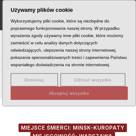
Skip
Post
MA
Używamy plików cookie
to
navigation
ME
content
Wykorzystujemy pliki cookie, które są niezbędne do
poprawnego funkcjonowania naszej strony. W przypadku
wyrażenia zgody używamy inne pliki cookie, które możemy
A
B
C
D
E
F
G
H
I
J
K
L
Ł
M
N
zamieścić w celu analizy danych dotyczących
odwiedzających, ulepszenia naszej strony internetowej,
O
P
Q
R
S
T
U
V
W
X
Z
pokazania spersonalizowanych treści i zapewnienia Państwu
Ka
Ke
Ki
Kl
Kł
Km
Kn
Ko
Kr
Ks
Ku
Kw
wspaniałego doświadczenia na stronie internetowej.
Kob
Koc
Kof
Kol
Koł
Kom
Kon
Kop
Kor
Kos
Dostosuj
Odrzuć wszystko
Kot
Kow
Koz
Akceptuj wszystko
MIEJSCE ŚMIERCI: MIŃSK-KUROPATY