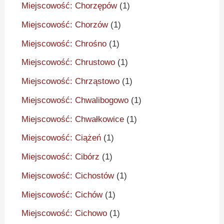
Miejscowość: Chorzępów
(1)
Miejscowość: Chorzów
(1)
Miejscowość: Chrośno
(1)
Miejscowość: Chrustowo
(1)
Miejscowość: Chrząstowo
(1)
Miejscowość: Chwalibogowo
(1)
Miejscowość: Chwałkowice
(1)
Miejscowość: Ciążeń
(1)
Miejscowość: Cibórz
(1)
Miejscowość: Cichostów
(1)
Miejscowość: Cichów
(1)
Miejscowość: Cichowo
(1)