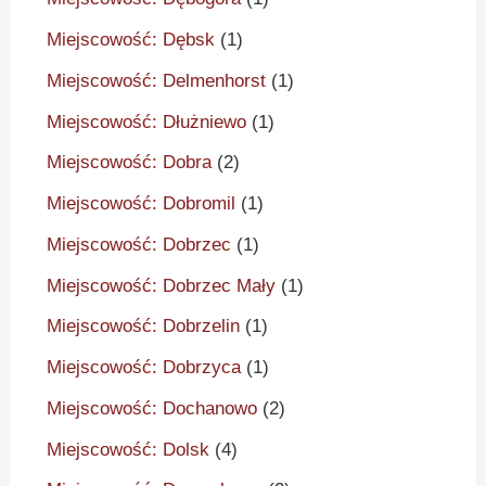
Miejscowość: Dębsk
(1)
Miejscowość: Delmenhorst
(1)
Miejscowość: Dłużniewo
(1)
Miejscowość: Dobra
(2)
Miejscowość: Dobromil
(1)
Miejscowość: Dobrzec
(1)
Miejscowość: Dobrzec Mały
(1)
Miejscowość: Dobrzelin
(1)
Miejscowość: Dobrzyca
(1)
Miejscowość: Dochanowo
(2)
Miejscowość: Dolsk
(4)