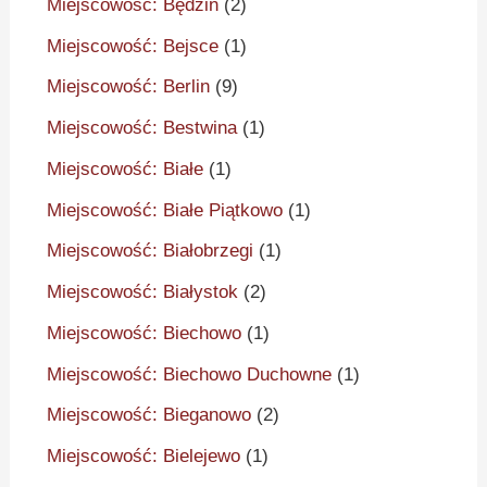
Miejscowość: Będzin
(2)
Miejscowość: Bejsce
(1)
Miejscowość: Berlin
(9)
Miejscowość: Bestwina
(1)
Miejscowość: Białe
(1)
Miejscowość: Białe Piątkowo
(1)
Miejscowość: Białobrzegi
(1)
Miejscowość: Białystok
(2)
Miejscowość: Biechowo
(1)
Miejscowość: Biechowo Duchowne
(1)
Miejscowość: Bieganowo
(2)
Miejscowość: Bielejewo
(1)