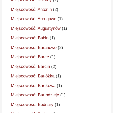
Miejscowość: Antonin
(2)
Miejscowość: Arcugowo
(1)
Miejscowość: Augustynów
(1)
Miejscowość: Babin
(1)
Miejscowość: Baranowo
(2)
Miejscowość: Barce
(1)
Miejscowość: Barcin
(2)
Miejscowość: Barłóżka
(1)
Miejscowość: Bartkowa
(1)
Miejscowość: Bartodzieje
(1)
Miejscowość: Bednary
(1)