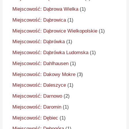
Miejscowość: Dąbrowa Wielka
(1)
Miejscowość: Dąbrowica
(1)
Miejscowość: Dąbrowice Wielkopolskie
(1)
Miejscowość: Dąbrówka
(1)
Miejscowość: Dąbrówka Ludomska
(1)
Miejscowość: Dahlhausen
(1)
Miejscowość: Dakowy Mokre
(3)
Miejscowość: Daleszyce
(1)
Miejscowość: Darnowo
(2)
Miejscowość: Daromin
(1)
Miejscowość: Dębiec
(1)
Miejscowość: Dębogóra
(1)