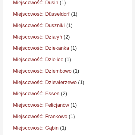
Miejscowość: Dusin
(1)
Miejscowość: Düsseldorf
(1)
Miejscowość: Duszniki
(1)
Miejscowość: Działyń
(2)
Miejscowość: Dziekanka
(1)
Miejscowość: Dzielice
(1)
Miejscowość: Dziembowo
(1)
Miejscowość: Dziewierzewo
(1)
Miejscowość: Essen
(2)
Miejscowość: Felicjanów
(1)
Miejscowość: Frankowo
(1)
Miejscowość: Gąbin
(1)