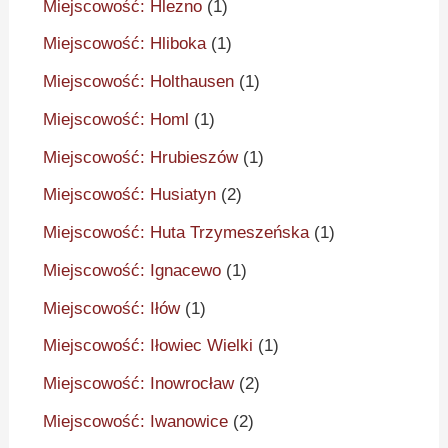
Miejscowość: Hlezno
(1)
Miejscowość: Hliboka
(1)
Miejscowość: Holthausen
(1)
Miejscowość: Homl
(1)
Miejscowość: Hrubieszów
(1)
Miejscowość: Husiatyn
(2)
Miejscowość: Huta Trzymeszeńska
(1)
Miejscowość: Ignacewo
(1)
Miejscowość: Iłów
(1)
Miejscowość: Iłowiec Wielki
(1)
Miejscowość: Inowrocław
(2)
Miejscowość: Iwanowice
(2)