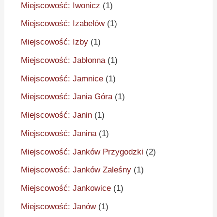
Miejscowość: Iwonicz
(1)
Miejscowość: Izabelów
(1)
Miejscowość: Izby
(1)
Miejscowość: Jabłonna
(1)
Miejscowość: Jamnice
(1)
Miejscowość: Jania Góra
(1)
Miejscowość: Janin
(1)
Miejscowość: Janina
(1)
Miejscowość: Janków Przygodzki
(2)
Miejscowość: Janków Zaleśny
(1)
Miejscowość: Jankowice
(1)
Miejscowość: Janów
(1)