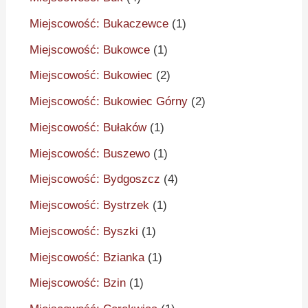
Miejscowość: Bukaczewce
(1)
Miejscowość: Bukowce
(1)
Miejscowość: Bukowiec
(2)
Miejscowość: Bukowiec Górny
(2)
Miejscowość: Bułaków
(1)
Miejscowość: Buszewo
(1)
Miejscowość: Bydgoszcz
(4)
Miejscowość: Bystrzek
(1)
Miejscowość: Byszki
(1)
Miejscowość: Bzianka
(1)
Miejscowość: Bzin
(1)