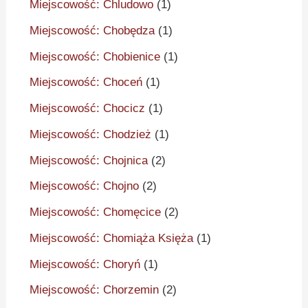
Miejscowość: Chludowo
(1)
Miejscowość: Chobędza
(1)
Miejscowość: Chobienice
(1)
Miejscowość: Choceń
(1)
Miejscowość: Chocicz
(1)
Miejscowość: Chodzież
(1)
Miejscowość: Chojnica
(2)
Miejscowość: Chojno
(2)
Miejscowość: Chomęcice
(2)
Miejscowość: Chomiąża Księża
(1)
Miejscowość: Choryń
(1)
Miejscowość: Chorzemin
(2)