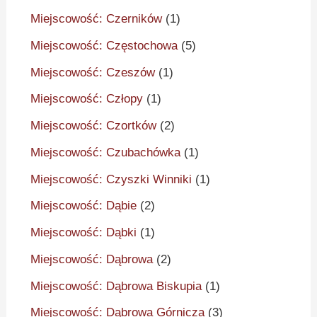
Miejscowość: Czerników
(1)
Miejscowość: Częstochowa
(5)
Miejscowość: Czeszów
(1)
Miejscowość: Człopy
(1)
Miejscowość: Czortków
(2)
Miejscowość: Czubachówka
(1)
Miejscowość: Czyszki Winniki
(1)
Miejscowość: Dąbie
(2)
Miejscowość: Dąbki
(1)
Miejscowość: Dąbrowa
(2)
Miejscowość: Dąbrowa Biskupia
(1)
Miejscowość: Dąbrowa Górnicza
(3)