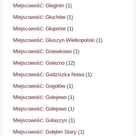
Miejscowość: Głoginin
(1)
Miejscowość: Głuchów
(1)
Miejscowość: Głuponie
(1)
Miejscowość: Głuszyn Wielkopolski
(1)
Miejscowość: Gniewkowo
(1)
Miejscowość: Gniezno
(12)
Miejscowość: Godziszka Nowa
(1)
Miejscowość: Gogołów
(1)
Miejscowość: Golejewo
(1)
Miejscowość: Golejowo
(1)
Miejscowość: Gołaszyn
(1)
Miejscowość: Gołębin Stary
(1)