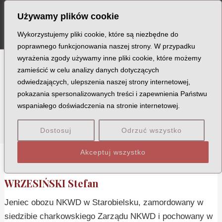
Szukaj
Skip
MA
Używamy plików cookie
to
ME
content
Wykorzystujemy pliki cookie, które są niezbędne do
poprawnego funkcjonowania naszej strony. W przypadku
wyrażenia zgody używamy inne pliki cookie, które możemy
zamieścić w celu analizy danych dotyczących
Miejscowość: Osiecza
odwiedzających, ulepszenia naszej strony internetowej,
pokazania spersonalizowanych treści i zapewnienia Państwu
Pierwsza
wspaniałego doświadczenia na stronie internetowej.
Dostosuj
Odrzuć wszystko
Akceptuj wszystko
Uncategorized
WRZESIŃSKI Stefan
Jeniec obozu NKWD w Starobielsku, zamordowany w
siedzibie charkowskiego Zarządu NKWD i pochowany w