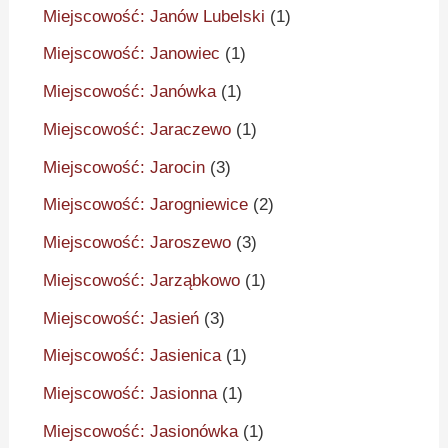
Miejscowość: Janów Lubelski
(1)
Miejscowość: Janowiec
(1)
Miejscowość: Janówka
(1)
Miejscowość: Jaraczewo
(1)
Miejscowość: Jarocin
(3)
Miejscowość: Jarogniewice
(2)
Miejscowość: Jaroszewo
(3)
Miejscowość: Jarząbkowo
(1)
Miejscowość: Jasień
(3)
Miejscowość: Jasienica
(1)
Miejscowość: Jasionna
(1)
Miejscowość: Jasionówka
(1)