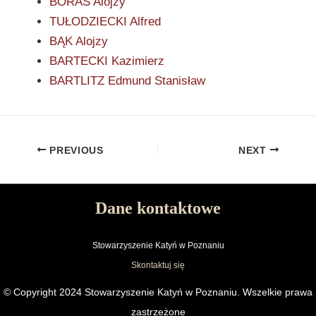
BORAS Alojzy
TUŁODZIECKI Alfred
BĄK Alojzy
BARTECKI Kazimierz
BARTLITZ Edmund Stanisław
PREVIOUS
NEXT
Dane kontaktowe
Stowarzyszenie Katyń w Poznaniu
Skontaktuj się
© Copyright 2024 Stowarzyszenie Katyń w Poznaniu. Wszelkie prawa
zastrzeżone