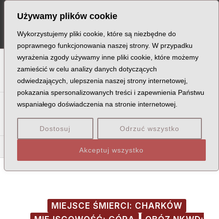
Skip
Post
MA
Używamy plików cookie
to
navigation
ME
content
Wykorzystujemy pliki cookie, które są niezbędne do
poprawnego funkcjonowania naszej strony. W przypadku
wyrażenia zgody używamy inne pliki cookie, które możemy
A
B
C
D
E
F
G
H
I
J
K
L
Ł
M
N
zamieścić w celu analizy danych dotyczących
odwiedzających, ulepszenia naszej strony internetowej,
O
P
Q
R
S
T
U
V
W
X
Z
pokazania spersonalizowanych treści i zapewnienia Państwu
Sa
Sc
Se
Si
Sk
Śl
Sł
Sm
Sn
So
Sp
Śr
wspaniałego doświadczenia na stronie internetowej.
St
Su
Sw
Sy
Sz
Dostosuj
Odrzuć wszystko
Sic
Sid
Sie
Sik
Sim
Sin
Sit
Siu
Siw
Akceptuj wszystko
MIEJSCE ŚMIERCI: CHARKÓW