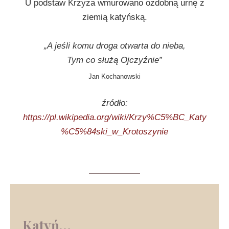
U podstaw Krzyża wmurowano ozdobną urnę z
ziemią katyńską.
„A jeśli komu droga otwarta do nieba,
Tym co służą Ojczyźnie”
Jan Kochanowski
źródło:
https://pl.wikipedia.org/wiki/Krzy%C5%BC_Katy
%C5%84ski_w_Krotoszynie
Katyń…