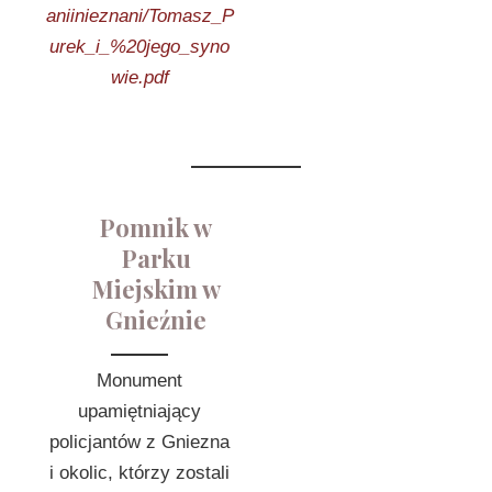
aniinieznani/Tomasz_P
urek_i_%20jego_syno
wie.pdf
Pomnik w
Parku
Miejskim w
Gnieźnie
Monument
upamiętniający
policjantów z Gniezna
i okolic, którzy zostali