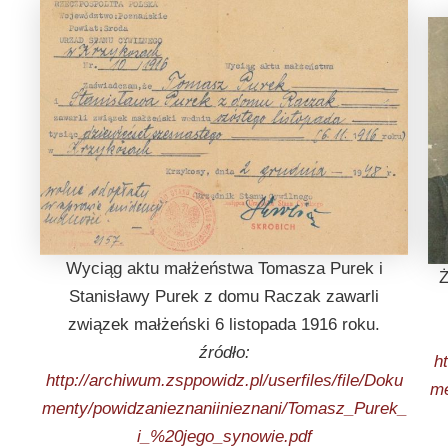
Wyciąg aktu małżeństwa Tomasza Purek i
Ż
Stanisławy Purek z domu Raczak zawarli
związek małżeński 6 listopada 1916 roku.
źródło:
h
http://archiwum.zsppowidz.pl/userfiles/file/Doku
me
menty/powidzanieznaniinieznani/Tomasz_Purek_
i_%20jego_synowie.pdf