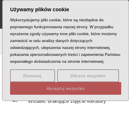
Skip
Post
MA
Używamy plików cookie
to
navigation
ME
content
Wykorzystujemy pliki cookie, które są niezbędne do
poprawnego funkcjonowania naszej strony. W przypadku
wyrażenia zgody używamy inne pliki cookie, które możemy
A
B
C
D
E
F
G
H
I
J
K
L
Ł
M
N
zamieścić w celu analizy danych dotyczących
odwiedzających, ulepszenia naszej strony internetowej,
O
P
Q
R
S
T
U
V
W
X
Z
pokazania spersonalizowanych treści i zapewnienia Państwu
wspaniałego doświadczenia na stronie internetowej.
Dostosuj
Odrzuć wszystko
Akceptuj wszystko