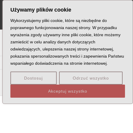
Skip
Post
MA
Używamy plików cookie
to
navigation
ME
content
Wykorzystujemy pliki cookie, które są niezbędne do
poprawnego funkcjonowania naszej strony. W przypadku
wyrażenia zgody używamy inne pliki cookie, które możemy
A
B
C
D
E
F
G
H
I
J
K
L
Ł
M
N
zamieścić w celu analizy danych dotyczących
odwiedzających, ulepszenia naszej strony internetowej,
O
P
Q
R
S
T
U
V
W
X
Z
pokazania spersonalizowanych treści i zapewnienia Państwu
Za
Zb
Zd
Ze
Zi
Żm
Żn
Żo
Żu
Zw
Zy
wspaniałego doświadczenia na stronie internetowej.
Zab
Zad
Zag
Zaj
Zak
Zal
Zał
Zam
Zan
Zap
Zar
Dostosuj
Odrzuć wszystko
Zas
Zat
Zaw
Akceptuj wszystko