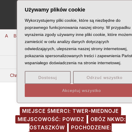
Skip
Post
MA
Używamy plików cookie
to
navigation
ME
content
Wykorzystujemy pliki cookie, które są niezbędne do
poprawnego funkcjonowania naszej strony. W przypadku
wyrażenia zgody używamy inne pliki cookie, które może
A
B
C
D
E
F
G
H
I
J
K
L
Ł
M
N
zamieścić w celu analizy danych dotyczących
O
odwiedzających, ulepszenia naszej strony internetowej,
P
Q
R
S
T
U
V
W
X
Z
pokazania spersonalizowanych treści i zapewnienia Pańs
Ca
Ce
Ch
Ci
Co
Cw
Cy
Cz
wspaniałego doświadczenia na stronie internetowej.
Cha
Che
Chl
Chm
Cho
Chr
Chu
Chw
Chy
Dostosuj
Odrzuć wszystko
Akceptuj wszystko
MIEJSCE ŚMIERCI: TWER-MIEDNOJE
MIEJSCOWOŚĆ: POWIDZ
OBÓZ NKWD:
OSTASZKÓW
POCHODZENIE: