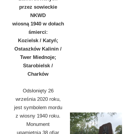
przez sowieckie
NKWD
wiosną 1940 w dołach
śmierci:
Kozielsk / Katyń;
Ostaszków Kalinin /
Twer Miednoje;
Starobielsk /
Charków
Odsłonięty 26
września 2020 roku,
jest symbolem mordu
z wiosny 1940 roku.
Monument
upamiętnia 38 ofiar