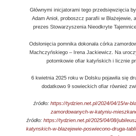
Głównymi inicjatorami tego przedsięwzięcia b
Adam Anioł, proboszcz parafii w Błażejewie,
prezes Stowarzyszenia Nieodkryte Tajemnice
Odsłonięcia pomnika dokonała córka zamordo
Machczyńskiego – Irena Jackiewicz. Na uroczy
potomkowie ofiar katyńskich i licznie p
6 kwietnia 2025 roku w Dolsku pojawiła się dr
dodatkowo 9 sowieckich ofiar również zw
źródło:
https://tydzien.net.pl/2024/04/15/w-b
zamordowanych-w-katyniu-mieszkan
źródło:
https://tydzien.net.pl/2025/04/08/jubileu
katynskich-w-blazejewie-poswiecono-druga-tabl