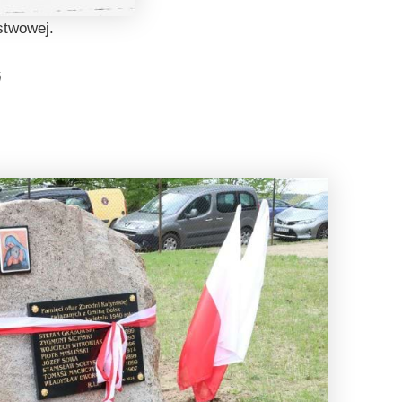
stwowej.
ń