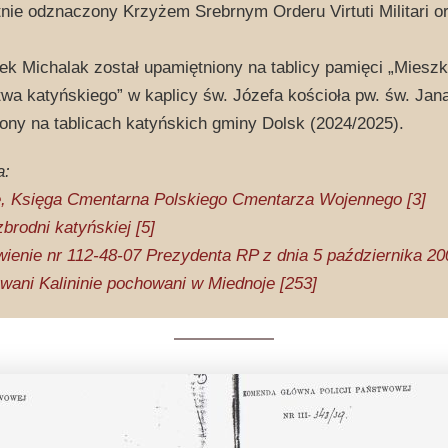
nie odznaczony Krzyżem Srebrnym Orderu Virtuti Militari 
ek Michalak został upamiętniony na tablicy pamięci „Mies
twa katyńskiego” w kaplicy św. Józefa kościoła pw. św. Jan
ny na tablicach katyńskich gminy Dolsk (2024/2025).
a:
, Księga Cmentarna Polskiego Cmentarza Wojennego [3]
brodni katyńskiej [5]
ienie nr 112-48-07 Prezydenta RP z dnia 5 października 200
ani Kalininie pochowani w Miednoje [253]