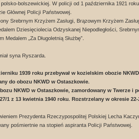
 polsko-bolszewickiej. W policji od 1 października 1921 rok
e Głównej Policji Państwowej.
ony Srebrnym Krzyżem Zasługi, Brązowym Krzyżem Zasłu
dalem Dziesięciolecia Odzyskanej Niepodległości, Srebrny
 Medalem „Za Długoletnią Służbę”.
miał syna Ryszarda.
ierniku 1939 roku przebywał w kozielskim obozie NKWD,
any do obozu NKWD w Ostaszkowie.
obozu NKWD w Ostaszkowie, zamordowany w Twerze i p
7/1 z 13 kwietnia 1940 roku. Rozstrzelany w okresie 22-
ieniem Prezydenta Rzeczypospolitej Polskiej Lecha Kaczyń
ny pośmiertnie na stopień aspiranta Policji Państwowej.