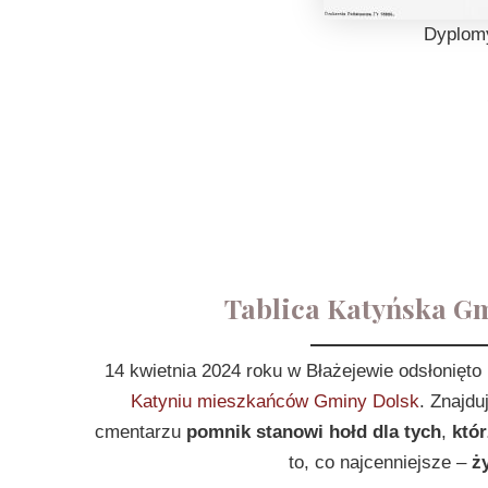
Dyplomy
Tablica Katyńska G
14 kwietnia 2024 roku w Błażejewie odsłonięto
Katyniu mieszkańców Gminy Dolsk
. Znajd
cmentarzu
pomnik stanowi hołd dla tych
,
któr
to, co najcenniejsze –
ż