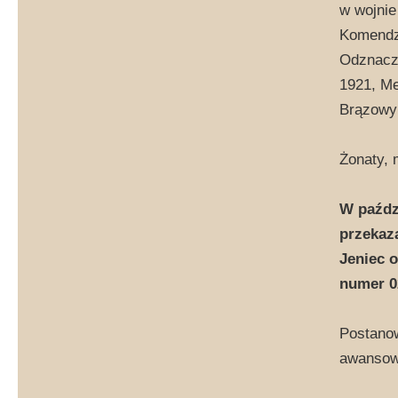
w wojnie
Komendzi
Odznacz
1921, Me
Brązowym
Żonaty, 
W paźdz
przekaz
Jeniec 
numer 02
Postanow
awansowa