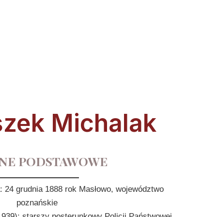
szek Michalak
NE PODSTAWOWE
a: 24 grudnia 1888 rok Masłowo, województwo
poznańskie
1939): starszy posterunkowy Policji Państwowej