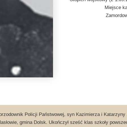
Miejsce k
Zamordowa
przodownik Policji Państwowej, syn Kazimierza i Katarzyny 
asłowie, gmina Dolsk. Ukończył sześć klas szkoły powszec