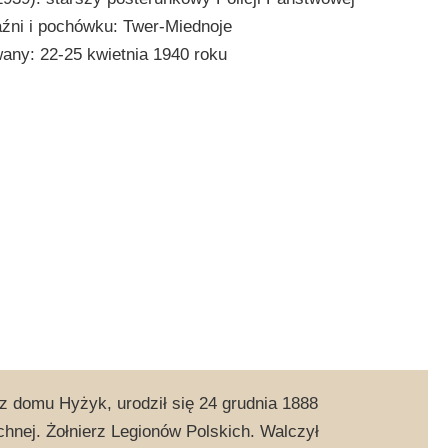
aźni i pochówku: Twer-Miednoje
ny: 22-25 kwietnia 1940 roku
z domu Hyżyk, urodził się 24 grudnia 1888
hnej. Żołnierz Legionów Polskich. Walczył