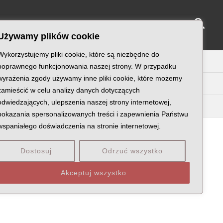
Sear
NY KATYŃSKIE
KU PAMIĘCI
KONTAKT
Używamy plików cookie
Wykorzystujemy pliki cookie, które są niezbędne do
U
V
W
X
Z
poprawnego funkcjonowania naszej strony. W przypadku
wyrażenia zgody używamy inne pliki cookie, które możemy
zamieścić w celu analizy danych dotyczących
odwiedzających, ulepszenia naszej strony internetowej,
pokazania spersonalizowanych treści i zapewnienia Państwu
wspaniałego doświadczenia na stronie internetowej.
Dostosuj
Odrzuć wszystko
KÓW
POCHODZENIE: WOJEWÓDZTWO
Akceptuj wszystko
NY POLSKO-BOLSZEWICKIEJ