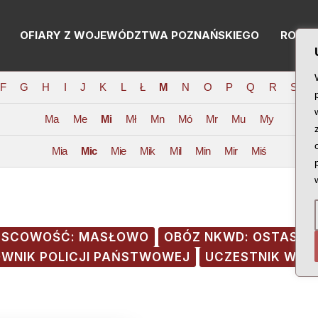
OFIARY Z WOJEWÓDZTWA POZNAŃSKIEGO
RODZI
F
G
H
I
J
K
L
Ł
M
N
O
P
Q
R
S
T
Ma
Me
Mi
Mł
Mn
Mó
Mr
Mu
My
Mia
Mic
Mie
Mik
Mil
Min
Mir
Miś
JSCOWOŚĆ: MASŁOWO
OBÓZ NKWD: OSTASZ
OWNIK POLICJI PAŃSTWOWEJ
UCZESTNIK WOJ