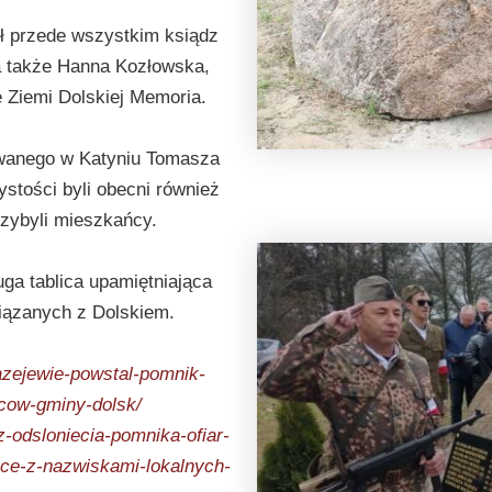
ył przede wszystkim ksiądz
 a także Hanna Kozłowska,
 Ziemi Dolskiej Memoria.
wanego w Katyniu Tomasza
stości byli obecni również
rzybyli mieszkańcy.
uga tablica upamiętniająca
iązanych z Dolskiem.
lazejewie-powstal-pomnik-
cow-gminy-dolsk/
sz-odsloniecia-pomnika-ofiar-
ice-z-nazwiskami-lokalnych-