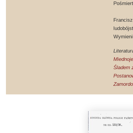
Pośmiert
Francisz
ludobójs
Wymienio
Literatur
Miednoje
Śladem z
Postanow
Zamordow