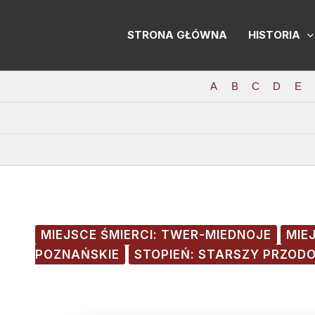
Skip
Post
to
navigation
STRONA GŁÓWNA
HISTORIA
content
A
B
C
D
E
MIEJSCE ŚMIERCI: TWER-MIEDNOJE
MIE
POZNAŃSKIE
STOPIEŃ: STARSZY PRZOD