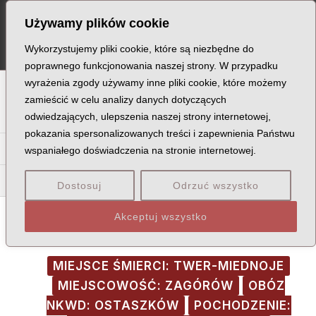
Skip
Post
MA
Używamy plików cookie
to
navigation
ME
content
Wykorzystujemy pliki cookie, które są niezbędne do
poprawnego funkcjonowania naszej strony. W przypadku
wyrażenia zgody używamy inne pliki cookie, które możemy
A
B
C
D
E
F
G
H
I
J
K
L
Ł
M
N
zamieścić w celu analizy danych dotyczących
odwiedzających, ulepszenia naszej strony internetowej,
O
P
Q
R
S
T
U
V
W
X
Z
pokazania spersonalizowanych treści i zapewnienia Państwu
Ba
Be
Bi
Bł
Bo
Br
Bu
By
Bz
wspaniałego doświadczenia na stronie internetowej.
Bra
Bre
Bro
Bru
Bry
Brz
Dostosuj
Odrzuć wszystko
Akceptuj wszystko
MIEJSCE ŚMIERCI: TWER-MIEDNOJE
MIEJSCOWOŚĆ: ZAGÓRÓW
OBÓZ
NKWD: OSTASZKÓW
POCHODZENIE: