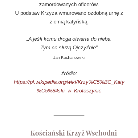
zamordowanych oficerów.
U podstaw Krzyża wmurowano ozdobną urnę z
ziemią katyńską.
„A jeśli komu droga otwarta do nieba,
Tym co służą Ojczyźnie”
Jan Kochanowski
źródło:
https://pl.wikipedia.org/wiki/Krzy%C5%BC_Katy
%C5%84ski_w_Krotoszynie
Kościański Krzyż Wschodni