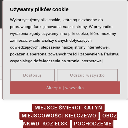
Skip
Post
MA
Używamy plików cookie
to
navigation
ME
content
Wykorzystujemy pliki cookie, które są niezbędne do
poprawnego funkcjonowania naszej strony. W przypadku
wyrażenia zgody używamy inne pliki cookie, które możemy
A
B
C
D
E
F
G
H
I
J
K
L
Ł
M
N
zamieścić w celu analizy danych dotyczących
odwiedzających, ulepszenia naszej strony internetowej,
O
P
Q
R
S
T
U
V
W
X
Z
pokazania spersonalizowanych treści i zapewnienia Państwu
Gą
Ge
Gi
Gl
Gł
Gm
Gn
Go
Gr
Gu
wspaniałego doświadczenia na stronie internetowej.
Gib
Gid
Gie
Gin
Giz
Dostosuj
Odrzuć wszystko
Akceptuj wszystko
MIEJSCE ŚMIERCI: KATYŃ
MIEJSCOWOŚĆ: KIEŁCZEWO
OBÓZ
NKWD: KOZIELSK
POCHODZENIE: