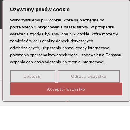
Skip
Post
MA
Używamy plików cookie
to
navigation
ME
content
Wykorzystujemy pliki cookie, które są niezbędne do
poprawnego funkcjonowania naszej strony. W przypadku
wyrażenia zgody używamy inne pliki cookie, które możemy
A
B
C
D
E
F
G
H
I
J
K
L
Ł
M
N
zamieścić w celu analizy danych dotyczących
odwiedzających, ulepszenia naszej strony internetowej,
O
P
Q
R
S
T
U
V
W
X
Z
pokazania spersonalizowanych treści i zapewnienia Państwu
Sa
Sc
Se
Si
Sk
Śl
Sł
Sm
Sn
So
Sp
Śr
wspaniałego doświadczenia na stronie internetowej.
St
Su
Sw
Sy
Sz
Dostosuj
Odrzuć wszystko
Sza
Szc
Sze
Szk
Szm
Szó
Szp
Szt
Szu
Szw
Akceptuj wszystko
Szy