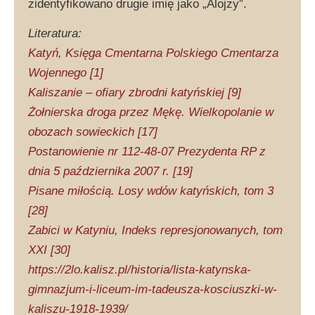
zidentyfikowano drugie imię jako „Alojzy”.
Literatura:
Katyń, Księga Cmentarna Polskiego Cmentarza
Wojennego [1]
Kaliszanie – ofiary zbrodni katyńskiej [9]
Żołnierska droga przez Mękę. Wielkopolanie w
obozach sowieckich [17]
Postanowienie nr 112-48-07 Prezydenta RP z
dnia 5 października 2007 r. [19]
Pisane miłością. Losy wdów katyńskich, tom 3
[28]
Zabici w Katyniu, Indeks represjonowanych, tom
XXI [30]
https://2lo.kalisz.pl/historia/lista-katynska-
gimnazjum-i-liceum-im-tadeusza-kosciuszki-w-
kaliszu-1918-1939/