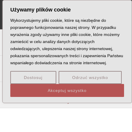
Skip
Post
MA
Używamy plików cookie
to
navigation
ME
content
Wykorzystujemy pliki cookie, które są niezbędne do
poprawnego funkcjonowania naszej strony. W przypadku
wyrażenia zgody używamy inne pliki cookie, które możemy
A
B
C
D
E
F
G
H
I
J
K
L
Ł
M
N
zamieścić w celu analizy danych dotyczących
odwiedzających, ulepszenia naszej strony internetowej,
O
P
Q
R
S
T
U
V
W
X
Z
pokazania spersonalizowanych treści i zapewnienia Państwu
Sa
Sc
Se
Si
Sk
Śl
Sł
Sm
Sn
So
Sp
Śr
wspaniałego doświadczenia na stronie internetowej.
St
Su
Sw
Sy
Sz
Dostosuj
Odrzuć wszystko
Sza
Szc
Sze
Szk
Szm
Szó
Szp
Szt
Szu
Szw
Akceptuj wszystko
Szy