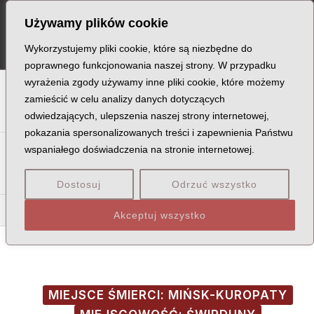
Skip
Post
MA
Używamy plików cookie
to
navigation
ME
content
Wykorzystujemy pliki cookie, które są niezbędne do
poprawnego funkcjonowania naszej strony. W przypadku
wyrażenia zgody używamy inne pliki cookie, które możemy
A
B
C
D
E
F
G
H
I
J
K
L
Ł
M
N
zamieścić w celu analizy danych dotyczących
odwiedzających, ulepszenia naszej strony internetowej,
O
P
Q
R
S
T
U
V
W
X
Z
pokazania spersonalizowanych treści i zapewnienia Państwu
Sa
Sc
Se
Si
Sk
Śl
Sł
Sm
Sn
So
Sp
Śr
wspaniałego doświadczenia na stronie internetowej.
St
Su
Sw
Sy
Sz
Dostosuj
Odrzuć wszystko
Syn
Syp
Syr
Akceptuj wszystko
MIEJSCE ŚMIERCI: MIŃSK-KUROPATY