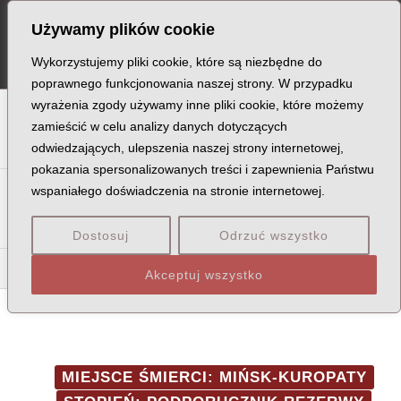
Skip
Post
MA
Używamy plików cookie
to
navigation
ME
content
Wykorzystujemy pliki cookie, które są niezbędne do
poprawnego funkcjonowania naszej strony. W przypadku
wyrażenia zgody używamy inne pliki cookie, które możemy
A
B
C
D
E
F
G
H
I
J
K
L
Ł
M
N
zamieścić w celu analizy danych dotyczących
odwiedzających, ulepszenia naszej strony internetowej,
O
P
Q
R
S
T
U
V
W
X
Z
pokazania spersonalizowanych treści i zapewnienia Państwu
Sa
Sc
Se
Si
Sk
Śl
Sł
Sm
Sn
So
Sp
Śr
wspaniałego doświadczenia na stronie internetowej.
St
Su
Sw
Sy
Sz
Dostosuj
Odrzuć wszystko
Sta
Ste
Sto
Str
Stu
Akceptuj wszystko
MIEJSCE ŚMIERCI: MIŃSK-KUROPATY