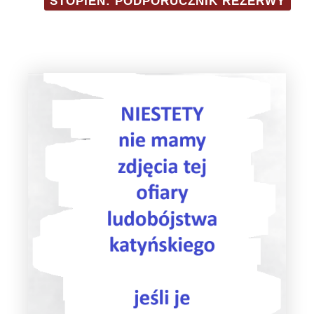
STOPIEŃ: PODPORUCZNIK REZERWY