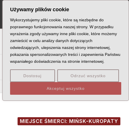
Skip
Post
MA
Używamy plików cookie
to
navigation
ME
content
Wykorzystujemy pliki cookie, które są niezbędne do
poprawnego funkcjonowania naszej strony. W przypadku
wyrażenia zgody używamy inne pliki cookie, które możemy
A
B
C
D
E
F
G
H
I
J
K
L
Ł
M
N
zamieścić w celu analizy danych dotyczących
odwiedzających, ulepszenia naszej strony internetowej,
O
P
Q
R
S
T
U
V
W
X
Z
pokazania spersonalizowanych treści i zapewnienia Państwu
Sa
Sc
Se
Si
Sk
Śl
Sł
Sm
Sn
So
Sp
Śr
wspaniałego doświadczenia na stronie internetowej.
St
Su
Sw
Sy
Sz
Dostosuj
Odrzuć wszystko
Sęc
Sek
Sęp
Ser
Sew
Akceptuj wszystko
MIEJSCE ŚMIERCI: MIŃSK-KUROPATY