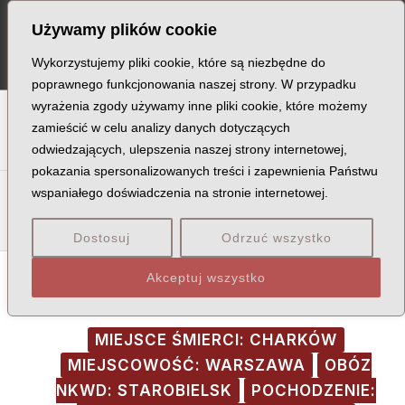
Skip
Post
MA
Używamy plików cookie
to
navigation
ME
content
Wykorzystujemy pliki cookie, które są niezbędne do
poprawnego funkcjonowania naszej strony. W przypadku
wyrażenia zgody używamy inne pliki cookie, które możemy
A
B
C
D
E
F
G
H
I
J
K
L
Ł
M
N
zamieścić w celu analizy danych dotyczących
odwiedzających, ulepszenia naszej strony internetowej,
O
P
Q
R
S
T
U
V
W
X
Z
pokazania spersonalizowanych treści i zapewnienia Państwu
Sa
Sc
Se
Si
Sk
Śl
Sł
Sm
Sn
So
Sp
Śr
wspaniałego doświadczenia na stronie internetowej.
St
Su
Sw
Sy
Sz
Dostosuj
Odrzuć wszystko
Akceptuj wszystko
MIEJSCE ŚMIERCI: CHARKÓW
MIEJSCOWOŚĆ: WARSZAWA
OBÓZ
NKWD: STAROBIELSK
POCHODZENIE: