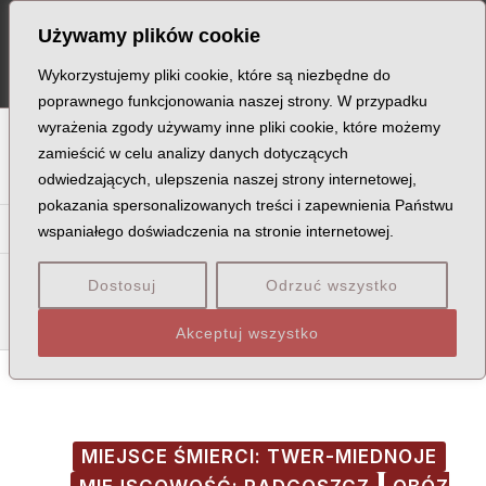
Skip
Post
MA
Używamy plików cookie
to
navigation
ME
content
Wykorzystujemy pliki cookie, które są niezbędne do
poprawnego funkcjonowania naszej strony. W przypadku
wyrażenia zgody używamy inne pliki cookie, które możemy
A
B
C
D
E
F
G
H
I
J
K
L
Ł
M
N
zamieścić w celu analizy danych dotyczących
odwiedzających, ulepszenia naszej strony internetowej,
O
P
Q
R
S
T
U
V
W
X
Z
pokazania spersonalizowanych treści i zapewnienia Państwu
Pa
Pe
Pi
Pl
Pł
Pn
Po
Pr
Ps
Pt
Pu
Py
wspaniałego doświadczenia na stronie internetowej.
Pac
Pad
Pak
Pal
Pał
Pam
Pan
Pap
Par
Pas
Dostosuj
Odrzuć wszystko
Pat
Pau
Paw
Akceptuj wszystko
MIEJSCE ŚMIERCI: TWER-MIEDNOJE