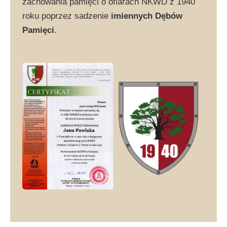
zachowania pamięci o ofiarach NKWD z 1940
roku poprzez sadzenie
imiennych Dębów
Pamięci
.