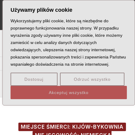
Skip
Post
MA
Używamy plików cookie
to
navigation
ME
content
Wykorzystujemy pliki cookie, które są niezbędne do
poprawnego funkcjonowania naszej strony. W przypadku
wyrażenia zgody używamy inne pliki cookie, które możemy
A
B
C
D
E
F
G
H
I
J
K
L
Ł
M
N
zamieścić w celu analizy danych dotyczących
odwiedzających, ulepszenia naszej strony internetowej,
O
P
Q
R
S
T
U
V
W
X
Z
pokazania spersonalizowanych treści i zapewnienia Państwu
Pa
Pe
Pi
Pl
Pł
Pn
Po
Pr
Ps
Pt
Pu
Py
wspaniałego doświadczenia na stronie internetowej.
Pac
Pad
Pak
Pal
Pał
Pam
Pan
Pap
Par
Pas
Dostosuj
Odrzuć wszystko
Pat
Pau
Paw
Akceptuj wszystko
MIEJSCE ŚMIERCI: KIJÓW-BYKOWNIA