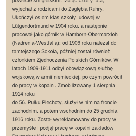
powiecie śmigielskim. Mając cztery lata,
wyjechał z rodzicami do Zagłębia Ruhry.
Ukończył osiem klas szkoły ludowej w
Lütgendortmund w 1904 roku, a następnie
pracował jako górnik w Hamborn-Obermarxloh
(Nadrenia-Westfalia); od 1906 roku należał do
tamtejszego Sokoła, później został również
członkiem Zjednoczenia Polskich Górników. W
latach 1909-1911 odbył obowiązkową służbę
wojskową w armii niemieckiej, po czym powrócił
do pracy w kopalni. Zmobilizowany 1 sierpnia
1914 roku
do 56. Pułku Piechoty, służył w nim na froncie
zachodnim, a potem wschodnim do 25 grudnia
1916 roku. Został wyreklamowany do pracy w
przemyśle i podjął pracę w kopalni zakładów