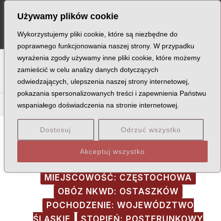
Skip
Post
MA
Używamy plików cookie
to
navigation
ME
content
Wykorzystujemy pliki cookie, które są niezbędne do
poprawnego funkcjonowania naszej strony. W przypadku
wyrażenia zgody używamy inne pliki cookie, które możemy
A
B
C
D
E
F
G
H
I
J
K
L
Ł
M
N
zamieścić w celu analizy danych dotyczących
odwiedzających, ulepszenia naszej strony internetowej,
O
P
Q
R
S
T
U
V
W
X
Z
pokazania spersonalizowanych treści i zapewnienia Państwu
Ob
Od
Of
Og
Ok
Ol
Op
Or
Os
Ot
Ow
Oż
wspaniałego doświadczenia na stronie internetowej.
Dostosuj
Odrzuć wszystko
Akceptuj wszystko
MIEJSCE ŚMIERCI: TWER-MIEDNOJE
MIEJSCOWOŚĆ: CZĘSTOCHOWA
OBÓZ NKWD: OSTASZKÓW
POCHODZENIE: WOJEWÓDZTWO
ŚLĄSKIE
STOPIEŃ: POSTERUNKOWY