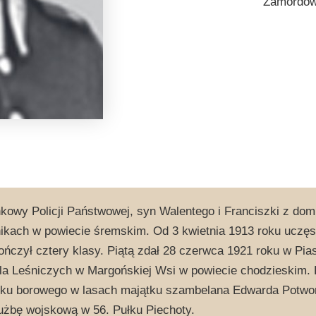
Zamordowa
kowy Policji Państwowej, syn Walentego i Franciszki z domu
ikach w powiecie śremskim. Od 3 kwietnia 1913 roku uczęsz
ończył cztery klasy. Piątą zdał 28 czerwca 1921 roku w Pi
la Leśniczych w Margońskiej Wsi w powiecie chodzieskim. P
sku borowego w lasach majątku szambelana Edwarda Potwor
użbę wojskową w 56. Pułku Piechoty.