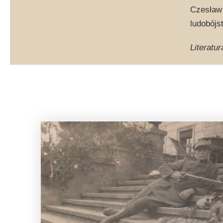
Czesław 
ludobójs
Literatur