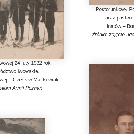
Posterunkowy Po
oraz posteru
Hnatów – Bor
źródło: zdjęcie u
wowej 24 luty 1932 rok
wództwo lwowskie.
wowej – Czesław Maćkowiak.
uzeum Armii Poznań