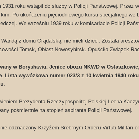
a 1931 roku wstąpił do służby w Policji Państwowej. Przez wie
kim. Po ukończeniu pięciodniowego kursu specjalnego we L
ledczej. We wrześniu 1939 roku w komisariacie Policji Pań
 Wandą z domu Grądalską, nie mieli dzieci. Została aresz
cowości Tomsk, Obłast Nowosybirsk. Opuściła Związek Radz
wany w Borysławiu.
Jeniec obozu NKWD w Ostaszkowie
e. Lista wywózkowa numer 023/3 z 10 kwietnia 1940 roku.
u.
ieniem Prezydenta Rzeczypospolitej Polskiej Lecha Kaczyń
ny pośmiertnie na stopień aspiranta Policji Państwowej.
nie odznaczony Krzyżem Srebrnym Orderu Virtuti Militari 