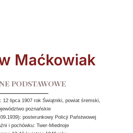
aw Maćkowiak
NE PODSTAWOWE
: 12 lipca 1907 rok Świątniki, powiat śremski,
jewództwo poznańskie
.09.1939): posterunkowy Policji Państwowej
aźni i pochówku: Twer-Miednoje