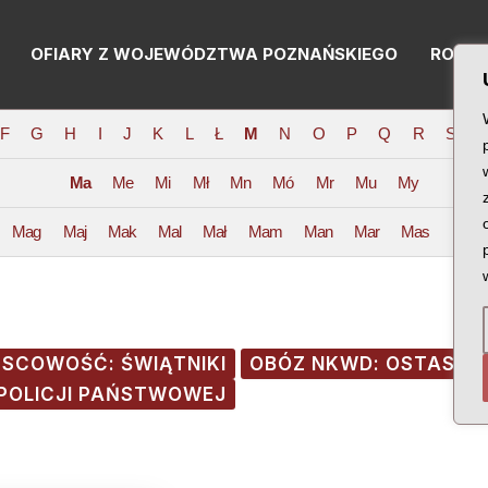
OFIARY Z WOJEWÓDZTWA POZNAŃSKIEGO
RODZI
F
G
H
I
J
K
L
Ł
M
N
O
P
Q
R
S
T
Ma
Me
Mi
Mł
Mn
Mó
Mr
Mu
My
Mag
Maj
Mak
Mal
Mał
Mam
Man
Mar
Mas
Mat
JSCOWOŚĆ: ŚWIĄTNIKI
OBÓZ NKWD: OSTASZ
POLICJI PAŃSTWOWEJ