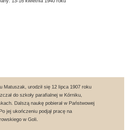
ny: 13-16 kwietnia 1940 roku
 Matuszak, urodził się 12 lipca 1907 roku
czał do szkoły parafialnej w Kórniku,
askach. Dalszą naukę pobierał w Państwowej
o jej ukończeniu podjął pracę na
owskiego w Goli.