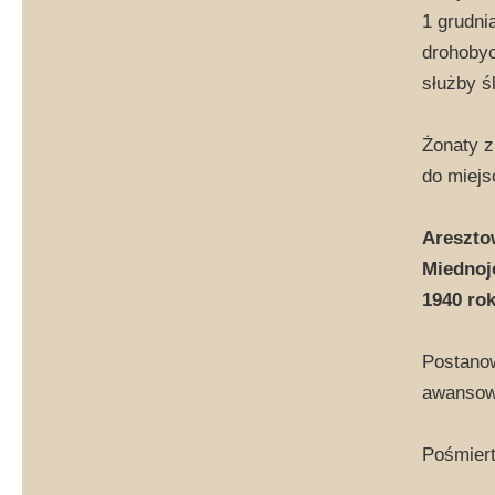
1 grudni
drohobyc
służby ś
Żonaty z
do miejs
Areszto
Miednoj
1940 rok
Postanow
awansowa
Pośmiert