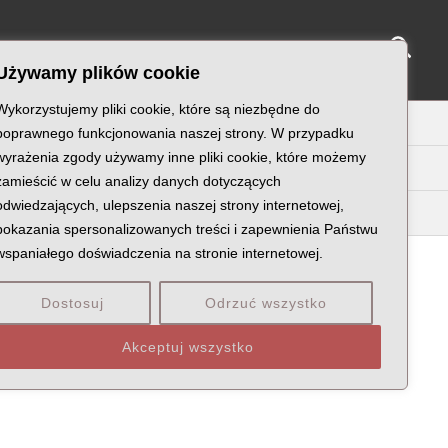
Sear
NY KATYŃSKIE
KU PAMIĘCI
KONTAKT
Używamy plików cookie
Wykorzystujemy pliki cookie, które są niezbędne do
U
V
W
X
Z
poprawnego funkcjonowania naszej strony. W przypadku
wyrażenia zgody używamy inne pliki cookie, które możemy
zamieścić w celu analizy danych dotyczących
odwiedzających, ulepszenia naszej strony internetowej,
May
Maz
pokazania spersonalizowanych treści i zapewnienia Państwu
wspaniałego doświadczenia na stronie internetowej.
Dostosuj
Odrzuć wszystko
KÓW
POCHODZENIE: WOJEWÓDZTWO
Akceptuj wszystko