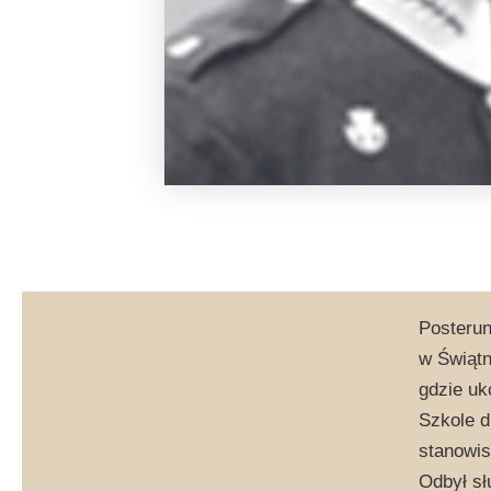
Posterun
w Świątn
gdzie uk
Szkole d
stanowi
Odbył sł