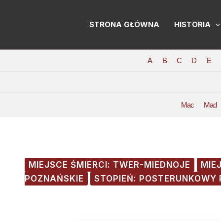
Skip
Post
to
navigation
STRONA GŁÓWNA
HISTORIA
content
A
B
C
D
E
Mac
Mad
MIEJSCE ŚMIERCI: TWER-MIEDNOJE
MIE
POZNAŃSKIE
STOPIEŃ: POSTERUNKOWY 