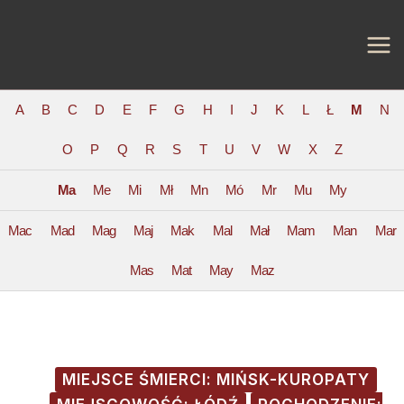
Skip
Post
MA
to
navigation
ME
content
A
B
C
D
E
F
G
H
I
J
K
L
Ł
M
N
O
P
Q
R
S
T
U
V
W
X
Z
Ma
Me
Mi
Mł
Mn
Mó
Mr
Mu
My
Mac
Mad
Mag
Maj
Mak
Mal
Mał
Mam
Man
Mar
Mas
Mat
May
Maz
MIEJSCE ŚMIERCI: MIŃSK-KUROPATY